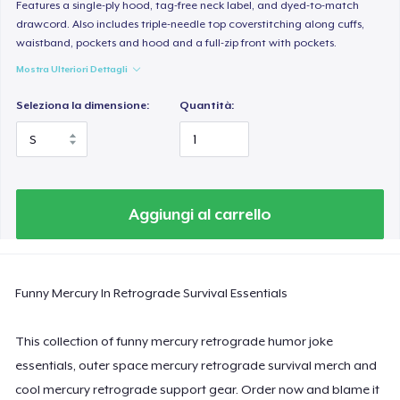
Women's Classic Tee
Features a single-ply hood, tag-free neck label, and dyed-to-match
drawcord. Also includes triple-needle top coverstitching along cuffs,
23,99 USD
waistband, pockets and hood and a full-zip front with pockets.
Mostra Ulteriori Dettagli
Women's Comfort Tee
24,99 USD
Seleziona la dimensione:
Quantità:
Classic Tank Top
19,95 USD
Essential Tee
Aggiungi al carrello
33,99 USD
Next Level 3600 | Premium Ring-Spun Cotton T-Shirt
Funny Mercury In Retrograde Survival Essentials
24,99 USD
This collection of funny mercury retrograde humor joke
essentials, outer space mercury retrograde survival merch and
cool mercury retrograde support gear. Order now and blame it