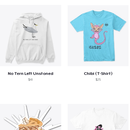
No Tern Left Unstoned
Chibi (T-Shirt)
$41
$25