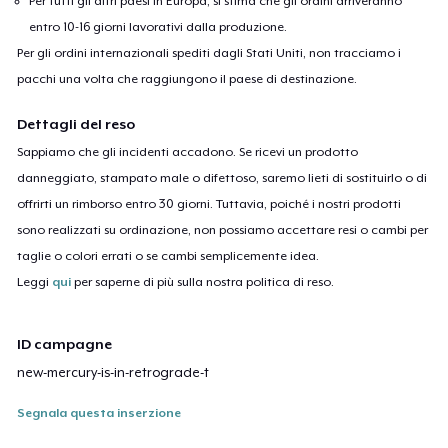
Per tutti gli altri paesi in Europa, si stima che gli ordini arriveranno
entro 10-16 giorni lavorativi dalla produzione.
Per gli ordini internazionali spediti dagli Stati Uniti, non tracciamo i
pacchi una volta che raggiungono il paese di destinazione.
Dettagli del reso
Sappiamo che gli incidenti accadono. Se ricevi un prodotto
danneggiato, stampato male o difettoso, saremo lieti di sostituirlo o di
offrirti un rimborso entro 30 giorni. Tuttavia, poiché i nostri prodotti
sono realizzati su ordinazione, non possiamo accettare resi o cambi per
taglie o colori errati o se cambi semplicemente idea.
Leggi
qui
per saperne di più sulla nostra politica di reso.
ID campagne
new-mercury-is-in-retrograde-t
Segnala questa inserzione