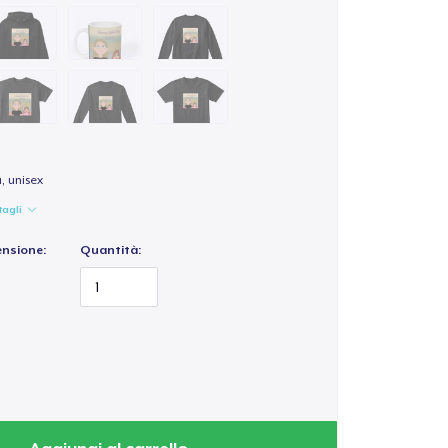
a, unisex
tagli
ensione:
Quantità: