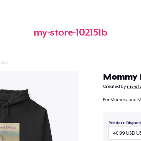
my-store-102151b
s Day
Continua
Mommy M
Created by
my-sto
For Mommy and Me
Prodotti Disponib