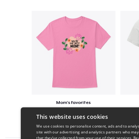
Mom's favorites
$23
This website uses cookies
We use cookies to personalise content, ads and to analys
site with our advertising and analytics partners who may
that they’ve collected from your use of their services.
Re