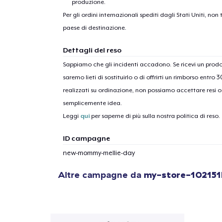
produzione.
Per gli ordini internazionali spediti dagli Stati Uniti, n
paese di destinazione.
Dettagli del reso
1
artic
Sappiamo che gli incidenti accadono. Se ricevi un pro
saremo lieti di sostituirlo o di offrirti un rimborso entro 
realizzati su ordinazione, non possiamo accettare resi o 
semplicemente idea.
Leggi
qui
per saperne di più sulla nostra politica di reso.
ID campagne
new-mommy-mellie-day
Altre campagne da
my-store-102151