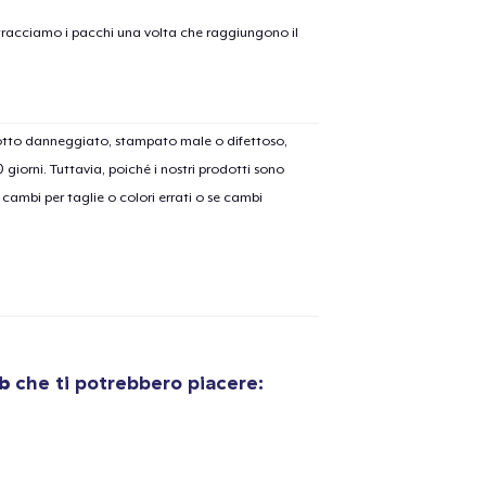
on tracciamo i pacchi una volta che raggiungono il
olo aggiunto al
carrello
Vai al
dotto danneggiato, stampato male o difettoso,
30 giorni. Tuttavia, poiché i nostri prodotti sono
cambi per taglie o colori errati o se cambi
Procedi alla Pagina di
Continua a C
Pagamento
Unisex Classic Pullover Hoodie
40,99 USD
b
che ti potrebbero piacere:
Unisex Premium Pullover Hoodie
40,99 USD