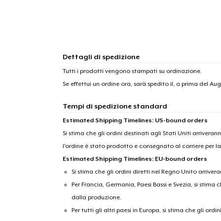
Dettagli di spedizione
Tutti i prodotti vengono stampati su ordinazione.
Se effettui un ordine ora, sarà spedito il, o prima del
Augu
Tempi di spedizione standard
Estimated Shipping Timelines: US-bound orders
Si stima che gli ordini destinati agli Stati Uniti arrivera
l'ordine è stato prodotto e consegnato al corriere per l
Estimated Shipping Timelines: EU-bound orders
Si stima che gli ordini diretti nel Regno Unito arriver
Per Francia, Germania, Paesi Bassi e Svezia, si stima ch
dalla produzione.
Per tutti gli altri paesi in Europa, si stima che gli ordi