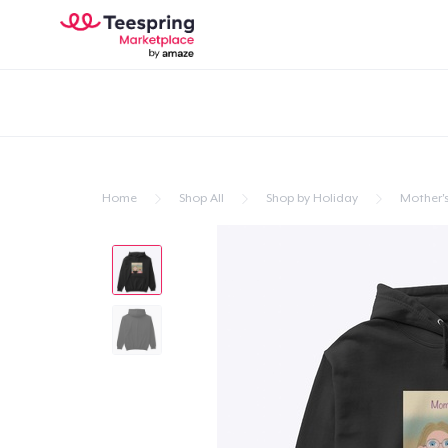
Home
Shop All
Shop by Holiday
Mother'