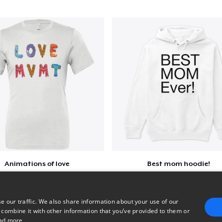
Animations of love
Best mom hoodie!
$22
$41
e our traffic. We also share information about your use of our
 combine it with other information that you’ve provided to them or
ad more