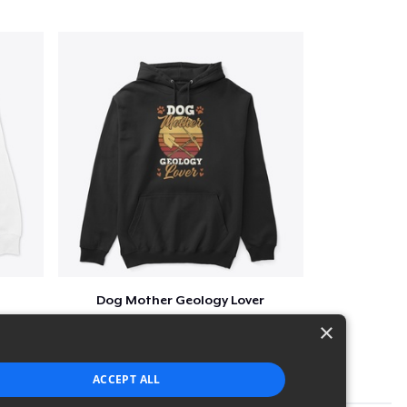
Dog Mother Geology Lover
$41
×
ACCEPT ALL