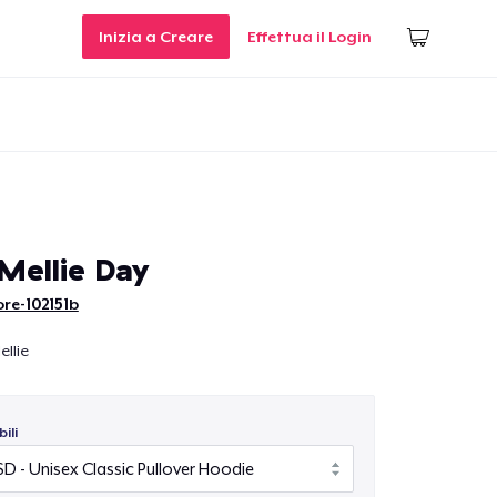
Inizia a Creare
Effettua il Login
ellie Day
re-102151b
llie
ili