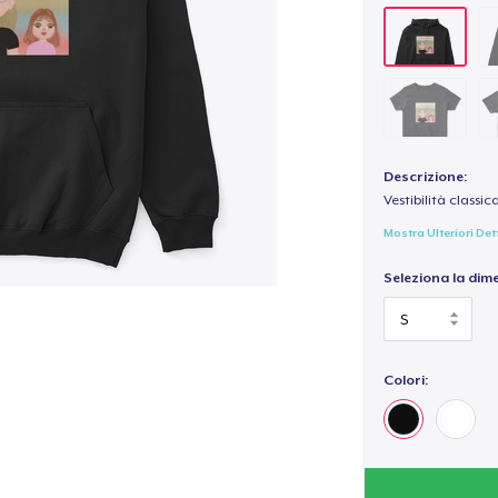
Descrizione:
Vestibilità classic
Mostra Ulteriori Det
Seleziona la dim
Colori: