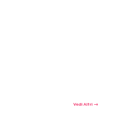
 tuo carrello
Qtà
omprare
Vedi Altri