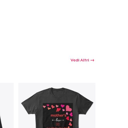
 tuo carrello
Qtà
omprare
Vedi Altri