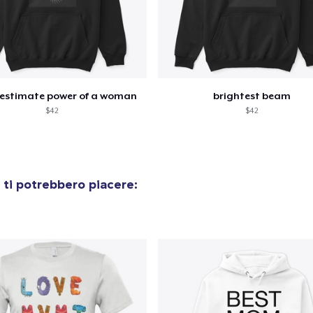
 estimate power of a woman
brightest beam
$42
$42
ti potrebbero piacere: