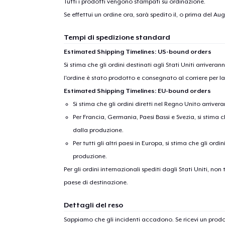
Tutti i prodotti vengono stampati su ordinazione.
Se effettui un ordine ora, sarà spedito il, o prima del
Augu
Tempi di spedizione standard
Estimated Shipping Timelines: US-bound orders
Si stima che gli ordini destinati agli Stati Uniti arrivera
l'ordine è stato prodotto e consegnato al corriere per l
Estimated Shipping Timelines: EU-bound orders
Si stima che gli ordini diretti nel Regno Unito arriver
Per Francia, Germania, Paesi Bassi e Svezia, si stima ch
dalla produzione.
Per tutti gli altri paesi in Europa, si stima che gli ordi
produzione.
Per gli ordini internazionali spediti dagli Stati Uniti, n
paese di destinazione.
Dettagli del reso
Sappiamo che gli incidenti accadono. Se ricevi un pro