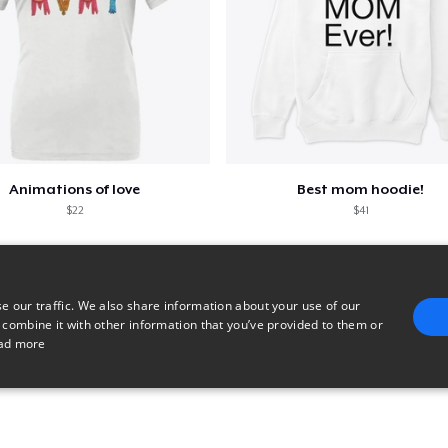
Animations of love
Best mom hoodie!
$22
$41
e our traffic. We also share information about your use of our
 combine it with other information that you’ve provided to them or
ad more
E
TARGETING
FUNCTIONALITY
UNCLASSIFIED