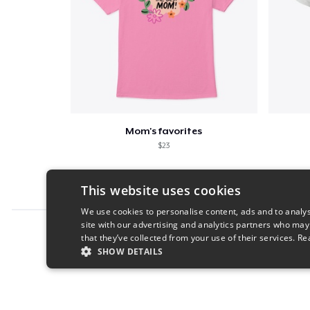
Mom's favorites
$23
This website uses cookies
We use cookies to personalise content, ads and to analys
site with our advertising and analytics partners who may
Report this product
that they’ve collected from your use of their services.
Re
SHOW DETAILS
STRICTLY NECESSARY
PERFORMANC