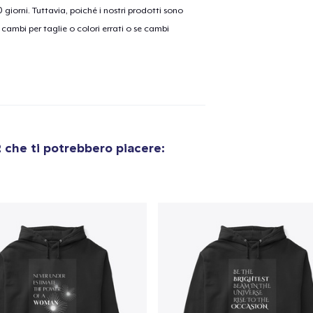
30 giorni. Tuttavia, poiché i nostri prodotti sono
cambi per taglie o colori errati o se cambi
olo aggiunto al
carrello
Vai al
Procedi alla Pagina di
Continua a C
2
che ti potrebbero piacere:
Pagamento
Unisex Classic Pullover Hoodie
41,99 USD
Mug
15,99 USD
Women's Classic Tee
24,99 USD