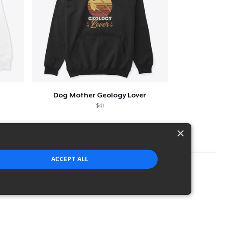
Dog Mother Geology Lover
$41
×
ACCEPT ALL