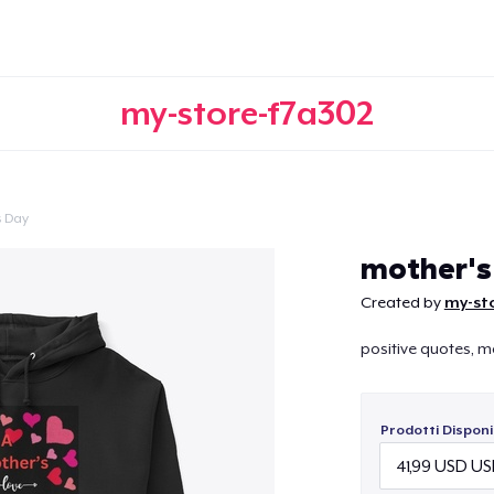
my-store-f7a302
s Day
Continua
mother's
Created by
my-st
positive quotes, mo
Prodotti Disponib