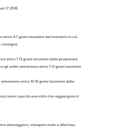
st 17, 2026
.
nno entro 4-7 giorni lavorativi dal momento in cui
a consegna.
anno entro 7-12 giorni lavorativi dalla produzione.
e gli ordini arriveranno entro 7-12 giorni lavorativi
ni arriveranno entro 10-16 giorni lavorativi dalla
on tracciamo i pacchi una volta che raggiungono il
dotto danneggiato, stampato male o difettoso,