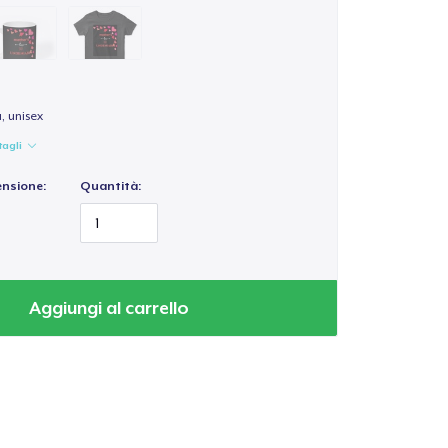
a, unisex
tagli
ensione:
Quantità:
Aggiungi al carrello