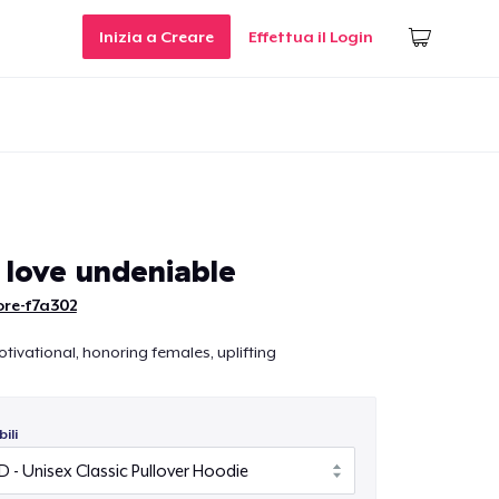
Inizia a Creare
Effettua il Login
 love undeniable
ore-f7a302
tivational, honoring females, uplifting
ili