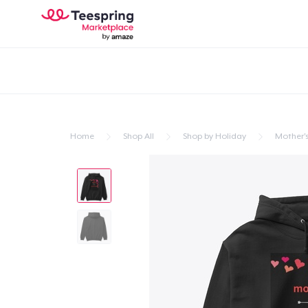
Home
Shop All
Shop by Holiday
Mother'