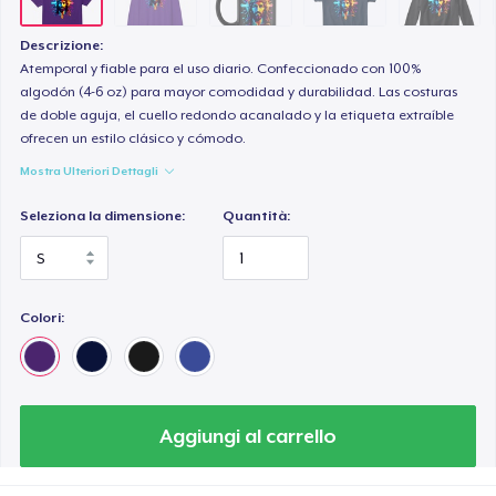
Women's Boyfriend Tee
26,99 USD
Descrizione:
Atemporal y fiable para el uso diario. Confeccionado con 100%
Tru Transfer Printed Classic Tee
algodón (4-6 oz) para mayor comodidad y durabilidad. Las costuras
de doble aguja, el cuello redondo acanalado y la etiqueta extraíble
24,99 USD
ofrecen un estilo clásico y cómodo.
Mostra Ulteriori Dettagli
Essential Tee
33,99 USD
Seleziona la dimensione:
Quantità:
Classic Long Sleeve Tee
28,99 USD
Colori:
Next Level 3600 | Premium Ring-Spun Cotton T-Shirt
26,99 USD
Aggiungi al carrello