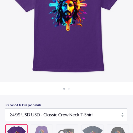
Come funziona
18,99 USD
Vendi ovunque
Comfort Tee
Vendi qualsiasi cosa
25,99 USD
Unisex Classic Crewneck Sweatshirt
36,99 USD
Women's Classic Tee
24,99 USD
Women's Comfort Tee
25,99 USD
Prodotti Disponibili
Heavy Tee
44,99 USD