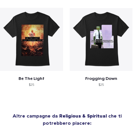
Be The Light
Frogging Down
$25
$25
Altre campagne da
Religious & Spiritual
che ti
potrebbero piacere: