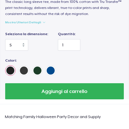
Heavy Tee
The classic long sleeve tee, made from 100% cotton with Tru Transfer™
print technology, delivers vibrant, true-to-color prints and sharp,
44,99 USD
consistent results without the risk of dye migration.
Mostra Ulteriori Dettagli
Tru transfer Printed Premium Tee
29,99 USD
Seleziona la dimensione:
Quantità:
Tru Transfer Printed Classic Tee
27,99 USD
Colori:
Comfort Colors 1717 | Classic Heavyweight T-Shirt
24,99 USD
Classic Long Sleeve Tee
Aggiungi al carrello
30,99 USD
Next Level 3600 | Premium Ring-Spun Cotton T-Shirt
Matching Family Halloween Party Decor and Supply
24,99 USD