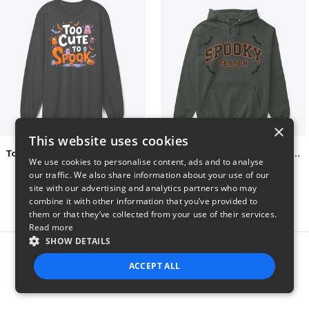
×
This website uses cookies
Too Cute to Spook Adorable Halloween Tee
Varsity Halloween Spooky Season Letter
We use cookies to personalise content, ads and to analyse
$37
$29
our traffic. We also share information about your use of our
site with our advertising and analytics partners who may
combine it with other information that you’ve provided to
them or that they’ve collected from your use of their services.
Read more
SHOW DETAILS
Report this product
ACCEPT ALL
STRICTLY NECESSARY
PERFORMANCE