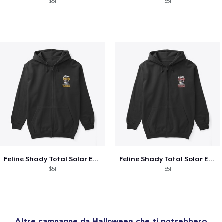
$51
$51
Feline Shady Total Solar Eclipse Tijuana
Feline Shady Total Solar Eclipse Toledo
$51
$51
Altre campagne da
Halloween
che ti potrebbero