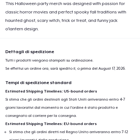
This Halloween party merch was designed with passion for
classic horror movies and perfect spooky fall traditions with
haunted ghost, scary witch, trick or treat, and funny jack
o'lantern design.
Dettagli di spedizione
Tutti i prodotti vengono stampati su ordinazione.
Se effettui un ordine ora, sarà spedito il, o prima del
August 17, 2026
.
Tempi di spedizione standard
Estimated Shipping Timelines: US-bound orders
Si stima che gli ordini destinati agli Stati Uniti arriveranno entro 4-7
giorni lavorativi dal momento in cui l'ordine è stato prodotto e
consegnato al corriere per la consegna.
Estimated Shipping Timelines: EU-bound orders
Si stima che gli ordini diretti nel Regno Unito arriveranno entro 7-12
giorni lavorativi dalla produzione.