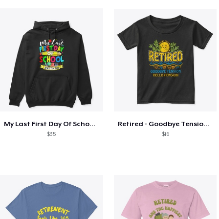
My Last First Day Of School Retiring
Retired - Goodbye Tension Hello Pension
$35
$16