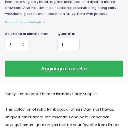
Women's Classic Tee
Features a single-ply hood, tag-free neck label, and dyed-to-match
drawcord. Also includes triple-needle top coverstitching along cuffs,
23,99 USD
waistband, pockets and hood and a full-zip front with pockets.
Mostra Ulteriori Dettagli
Women's Comfort Tee
24,99 USD
Seleziona la dimensione:
Quantità:
Classic Tank Top
19,95 USD
Essential Tee
Aggiungi al carrello
33,99 USD
Next Level 3600 | Premium Ring-Spun Cotton T-Shirt
Funny Lumberjack Themed Birthday Party Supplies
24,99 USD
This collection of retro lumberjack Fathers Day must haves,
unique lumberjack quote essentials and best lumberjack
sayings themed gear are perfect for your favorite tree climber