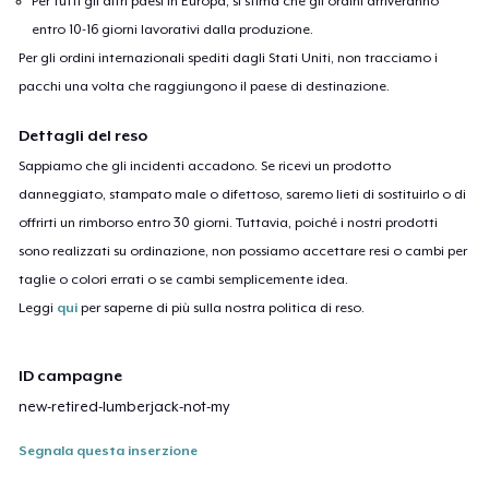
Per tutti gli altri paesi in Europa, si stima che gli ordini arriveranno
entro 10-16 giorni lavorativi dalla produzione.
Per gli ordini internazionali spediti dagli Stati Uniti, non tracciamo i
pacchi una volta che raggiungono il paese di destinazione.
Dettagli del reso
Sappiamo che gli incidenti accadono. Se ricevi un prodotto
danneggiato, stampato male o difettoso, saremo lieti di sostituirlo o di
offrirti un rimborso entro 30 giorni. Tuttavia, poiché i nostri prodotti
sono realizzati su ordinazione, non possiamo accettare resi o cambi per
taglie o colori errati o se cambi semplicemente idea.
Leggi
qui
per saperne di più sulla nostra politica di reso.
ID campagne
new-retired-lumberjack-not-my
Segnala questa inserzione