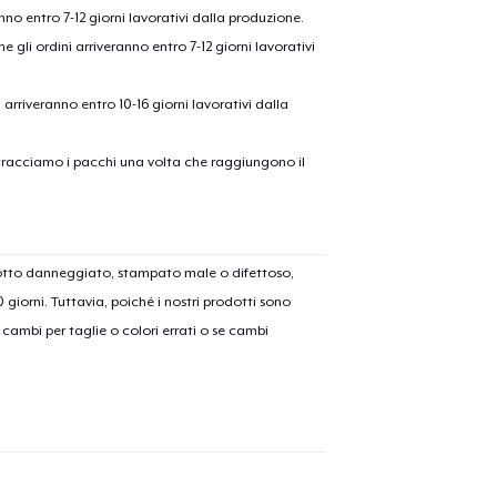
anno entro 7-12 giorni lavorativi dalla produzione.
e gli ordini arriveranno entro 7-12 giorni lavorativi
ni arriveranno entro 10-16 giorni lavorativi dalla
on tracciamo i pacchi una volta che raggiungono il
olo aggiunto al
carrello
Vai al
dotto danneggiato, stampato male o difettoso,
30 giorni. Tuttavia, poiché i nostri prodotti sono
cambi per taglie o colori errati o se cambi
Procedi alla Pagina di
Continua a C
Pagamento
Unisex Classic Pullover Hoodie
41,99 USD