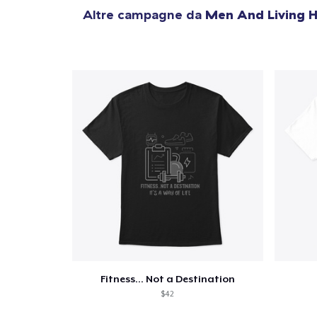
Altre campagne da
Men And Living H
Fitness... Not a Destination
$42