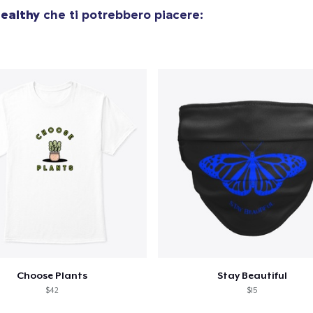
ealthy
che ti potrebbero piacere:
Classic Crew Neck T-Shirt
24,99 USD
Unisex Premium Pullover Hoodie
47,99 USD
Comfort Tee
25,99 USD
Unisex Classic Crewneck Sweatshirt
36,99 USD
Classic Long Sleeve Tee
28,99 USD
Choose Plants
Stay Beautiful
Next Level 3600 | Premium Ring-Spun Cotton T-Shirt
$42
$15
26,99 USD