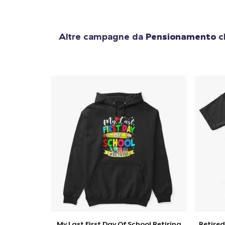
Altre campagne da
Pensionamento
ch
My Last First Day Of School Retiring