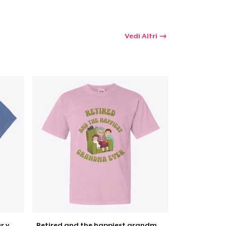
Vedi Altri
Retirement 365 days of summer vacation
Retired and the happiest grandma ever