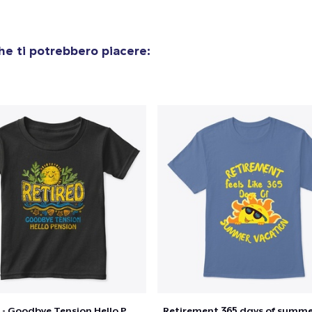
e ti potrebbero piacere:
Retired - Goodbye Tension Hello Pension