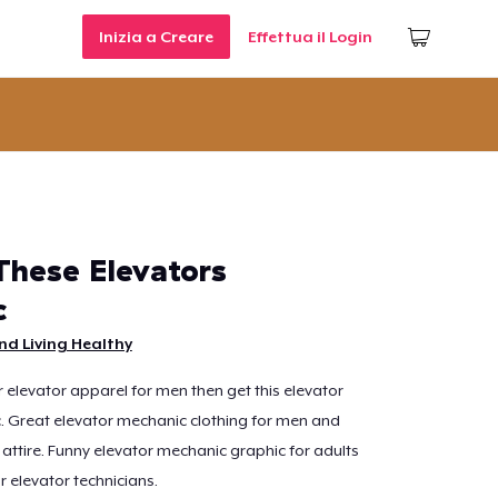
Inizia a Creare
Effettua il Login
 These Elevators
c
d Living Healthy
or elevator apparel for men then get this elevator
. Great elevator mechanic clothing for men and
 attire. Funny elevator mechanic graphic for adults
r elevator technicians.