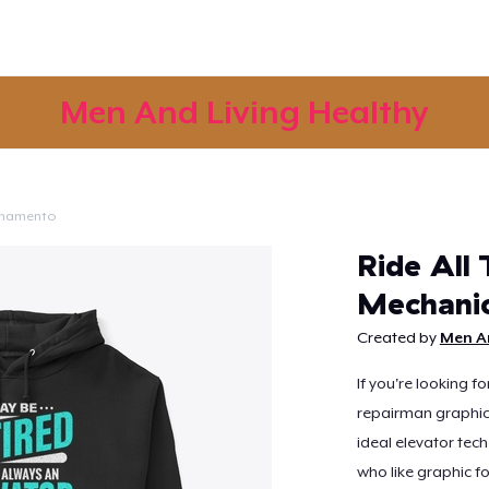
Men And Living Healthy
onamento
Continua
Ride All
Mechani
Created by
Men An
If you're looking f
repairman graphic
ideal elevator tech
who like graphic fo