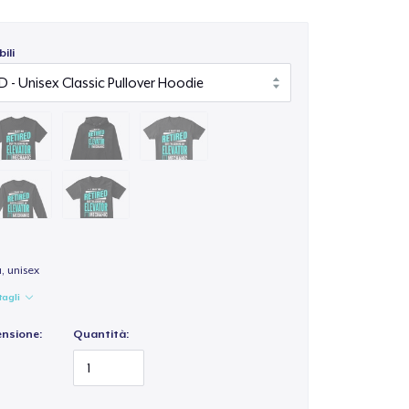
ili
a, unisex
tagli
ensione:
Quantità: