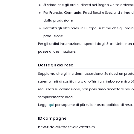
Si stima che gli ordini diretti nel Regno Unito arriver
Per Francia, Germania, Paesi Bassi e Svezia, si stima ch
dalla produzione.
Per tutti gli altri paesi in Europa, si stima che gli ordi
produzione.
Per gli ordini internazionali spediti dagli Stati Uniti, n
paese di destinazione.
1
artic
Dettagli del reso
Sappiamo che gli incidenti accadono. Se ricevi un pro
saremo lieti di sostituirlo o di offrirti un rimborso entro 
realizzati su ordinazione, non possiamo accettare resi o 
semplicemente idea.
Leggi
qui
per saperne di più sulla nostra politica di reso.
ID campagne
new-ride-all-these-elevators-m