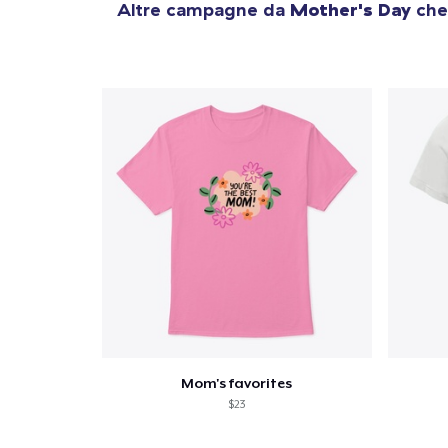
Altre campagne da
Mother's Day
che 
Mom's favorites
$23