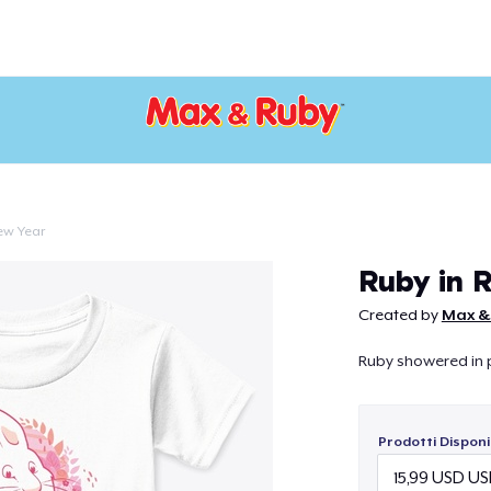
ew Year
Continua
Ruby in 
Created by
Max & 
Ruby showered in pr
Prodotti Disponib