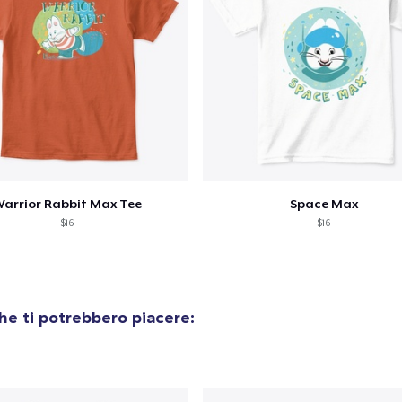
arrior Rabbit Max Tee
Space Max
$16
$16
he ti potrebbero piacere:
olo aggiunto al
carrello
Vai al