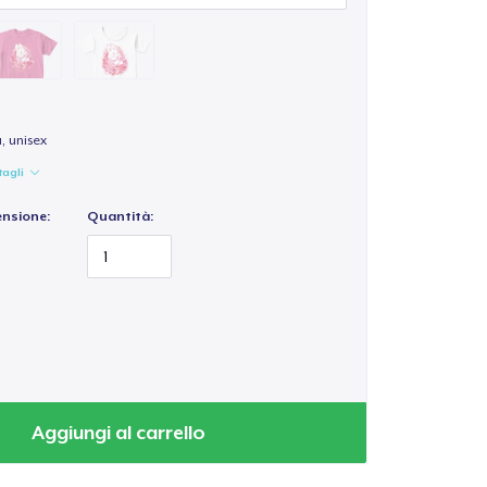
a, unisex
tagli
ensione:
Quantità:
Aggiungi al carrello