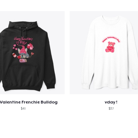
Valentine Frenchie Bulldog
vday !
$41
$37