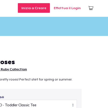
Inizia a Creare
Effettua il Login
Roses
Ruby Collection
etty roses! Perfect shirt for spring or summer.
ili