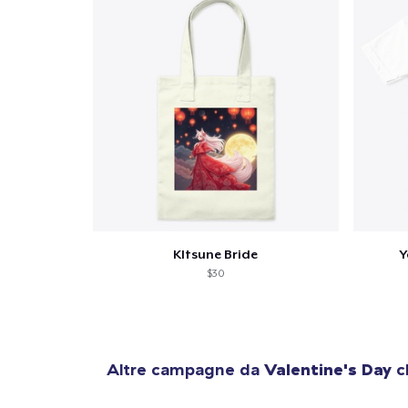
KItsune Bride
Y
$30
Altre campagne da
Valentine's Day
ch