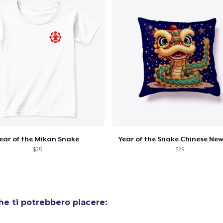
Procedi alla Pagina di
Continua a C
Pagamento
Toddler Classic Tee
15,99 USD
Kids Premium Tee
18,99 USD
ear of the Mikan Snake
Year of the Snake Chinese New
$25
$29
Toddler Classic Tee
21,00 USD
e ti potrebbero piacere: