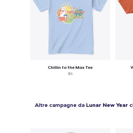
Chillin to the Max Tee
W
$16
Altre campagne da
Lunar New Year
c
1
artic