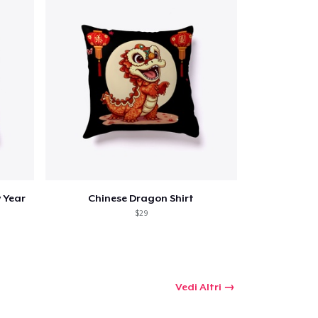
Qtà
omprare
 Year
Chinese Dragon Shirt
$29
Vedi Altri