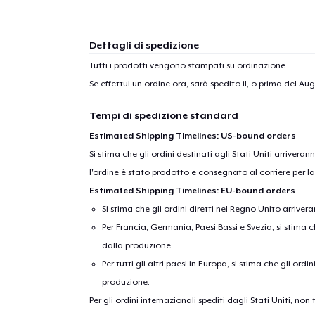
Dettagli di spedizione
Tutti i prodotti vengono stampati su ordinazione.
Se effettui un ordine ora, sarà spedito il, o prima del
Augu
Tempi di spedizione standard
Estimated Shipping Timelines: US-bound orders
Si stima che gli ordini destinati agli Stati Uniti arrivera
l'ordine è stato prodotto e consegnato al corriere per l
Estimated Shipping Timelines: EU-bound orders
Si stima che gli ordini diretti nel Regno Unito arriver
Per Francia, Germania, Paesi Bassi e Svezia, si stima ch
dalla produzione.
Per tutti gli altri paesi in Europa, si stima che gli ordi
produzione.
Per gli ordini internazionali spediti dagli Stati Uniti, n