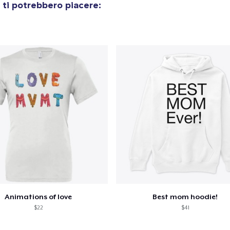
ti potrebbero piacere:
Animations of love
Best mom hoodie!
$22
$41