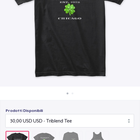
Come funziona
30,99 USD
Vendi ovunque
Premium Tank Top
Vendi qualsiasi cosa
25,00 USD
Prodotti Disponibili