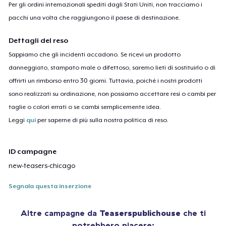
Per gli ordini internazionali spediti dagli Stati Uniti, non tracciamo i
pacchi una volta che raggiungono il paese di destinazione.
Dettagli del reso
Sappiamo che gli incidenti accadono. Se ricevi un prodotto
danneggiato, stampato male o difettoso, saremo lieti di sostituirlo o di
offrirti un rimborso entro 30 giorni. Tuttavia, poiché i nostri prodotti
sono realizzati su ordinazione, non possiamo accettare resi o cambi per
taglie o colori errati o se cambi semplicemente idea.
Leggi
qui
per saperne di più sulla nostra politica di reso.
ID campagne
new-teasers-chicago
Segnala questa inserzione
Altre campagne da
Teaserspublichouse
che ti
potrebbero piacere: