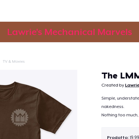
Lawrie's Mechanical Marvels
TV & Movies
Continua
The LMM
Created by
Lawrie
Simple, understated,
nakedness.
Nothing too much, ju
Prodotto:
19,9