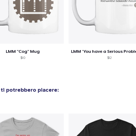
LMM "Cog" Mug
$10
$12
ti potrebbero piacere: