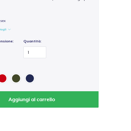
isex
tagli
ensione:
Quantità:
Aggiungi al carrello