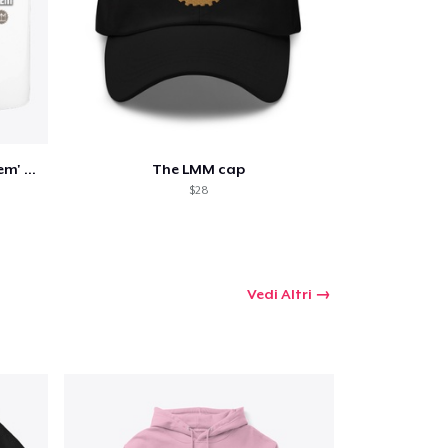
LMM 'You have a Serious Problem' Mug
The LMM cap
$28
Vedi Altri