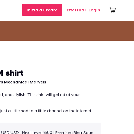
Inizia a Creare
Effettua il Login
 shirt
's Mechanical Marvels
 and stylish. This shirt will get rid of your
st a little nod to a little channel on the internet.
9 USD USD - Next Level 3600 | Premium Ring-Spun