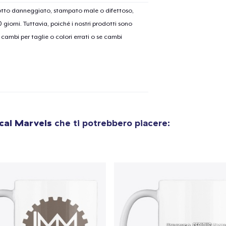
dotto danneggiato, stampato male o difettoso,
30 giorni. Tuttavia, poiché i nostri prodotti sono
olo aggiunto al
carrello
Vai al
cambi per taglie o colori errati o se cambi
Procedi alla Pagina di
Continua a C
Pagamento
cal Marvels
che ti potrebbero piacere: