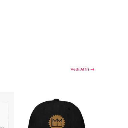
 tuo carrello
Qtà
omprare
Vedi Altri