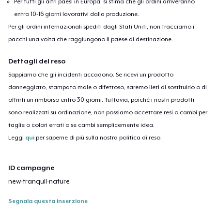
Per tutti gli altri paesi in Europa, si stima che gli ordini arriveranno
entro 10-16 giorni lavorativi dalla produzione.
Per gli ordini internazionali spediti dagli Stati Uniti, non tracciamo i
pacchi una volta che raggiungono il paese di destinazione.
Dettagli del reso
Sappiamo che gli incidenti accadono. Se ricevi un prodotto
danneggiato, stampato male o difettoso, saremo lieti di sostituirlo o di
offrirti un rimborso entro 30 giorni. Tuttavia, poiché i nostri prodotti
sono realizzati su ordinazione, non possiamo accettare resi o cambi per
taglie o colori errati o se cambi semplicemente idea.
Leggi
qui
per saperne di più sulla nostra politica di reso.
ID campagne
new-tranquil-nature
Segnala questa inserzione