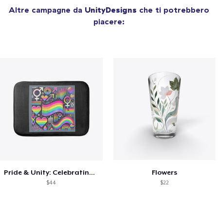
Altre campagne da
UnityDesigns
che ti potrebbero
piacere:
Pride & Unity: Celebrating Diversity
Flowers
$44
$22