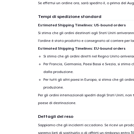
1
artic
Se effettui un ordine ora, sarà spedito il, o prima del
Augu
Tempi di spedizione standard
Estimated Shipping Timelines: US-bound orders
Si stima che gli ordini destinati agli Stati Uniti arrivera
l'ordine è stato prodotto e consegnato al corriere per l
Estimated Shipping Timelines: EU-bound orders
Si stima che gli ordini diretti nel Regno Unito arriver
Per Francia, Germania, Paesi Bassi e Svezia, si stima ch
dalla produzione.
Per tutti gli altri paesi in Europa, si stima che gli ordi
produzione.
Per gli ordini internazionali spediti dagli Stati Uniti, n
paese di destinazione.
Dettagli del reso
Sappiamo che gli incidenti accadono. Se ricevi un pro
saremo lieti di sostituirlo o di offrirti un rimborso entro 