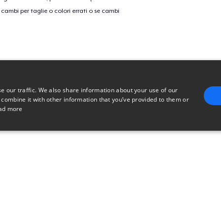
cambi per taglie o colori errati o se cambi
e our traffic. We also share information about your use of our
 combine it with other information that you’ve provided to them or
ad more
E
TARGETING
FUNCTIONALITY
UNCLASSIFIED
trictly necessary
Performance
Targeting
Functionality
Unclassified
uch as user login and account management. The website cannot be used properly without 
n
Description