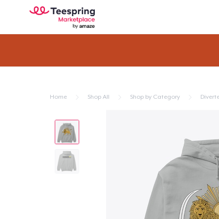
Home
Shop All
Shop by Category
Divert