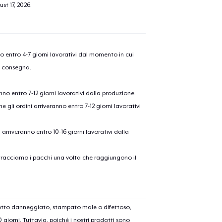
olo aggiunto al
carrello
st 17, 2026
.
Vai al
nno entro 4-7 giorni lavorativi dal momento in cui
Procedi alla Pagina di
a consegna.
Continua a C
Pagamento
anno entro 7-12 giorni lavorativi dalla produzione.
e gli ordini arriveranno entro 7-12 giorni lavorativi
ni arriveranno entro 10-16 giorni lavorativi dalla
on tracciamo i pacchi una volta che raggiungono il
dotto danneggiato, stampato male o difettoso,
30 giorni. Tuttavia, poiché i nostri prodotti sono