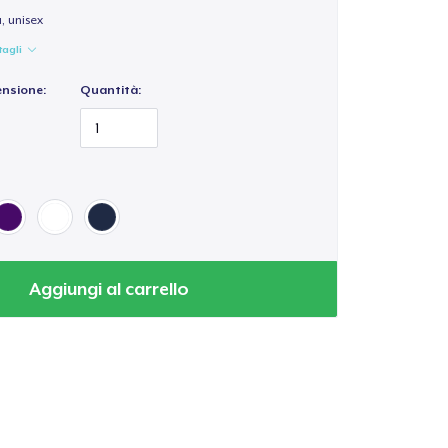
a, unisex
tagli
ensione:
Quantità:
Aggiungi al carrello