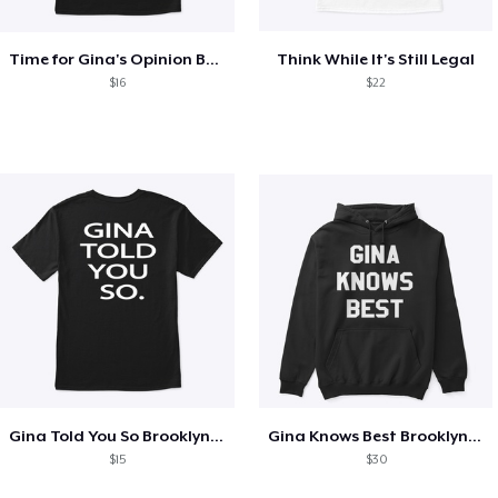
Time for Gina's Opinion Brooklyn 99 Tee
Think While It's Still Legal
$16
$22
Gina Told You So Brooklyn 99 Print Back
Gina Knows Best Brooklyn 99 Hoodie
$15
$30