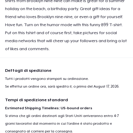
shirts from Brooklyn Nine-Nine can make is great for a summer
holiday on the beach, a birthday party. Great gift ideas for a
friend who loves Brooklyn nine-nine, or even a gift for yourself.
Have fun. Turn on the humor mode with this funny B99 T-shirt.
Put on this tshirt and of course first, take pictures for social
media networks that will cheer up your followers and bring a lot
of likes and comments.
Dettagli di spedizione
Tutti i prodotti vengono stampati su ordinazione.
Se effettui un ordine ora, sarà spedito il, o prima del
August 17, 2026
.
Tempi di spedizione standard
Estimated Shipping Timelines: US-bound orders
Si stima che gli ordini destinati agli Stati Uniti arriveranno entro 4-7
giorni lavorativi dal momento in cui l'ordine è stato prodotto e
consegnato al corriere per la consegna.