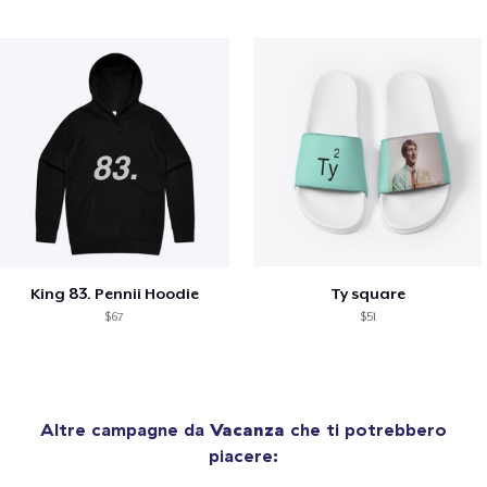
King 83. Pennii Hoodie
Ty square
$67
$51
Altre campagne da
Vacanza
che ti potrebbero
piacere: