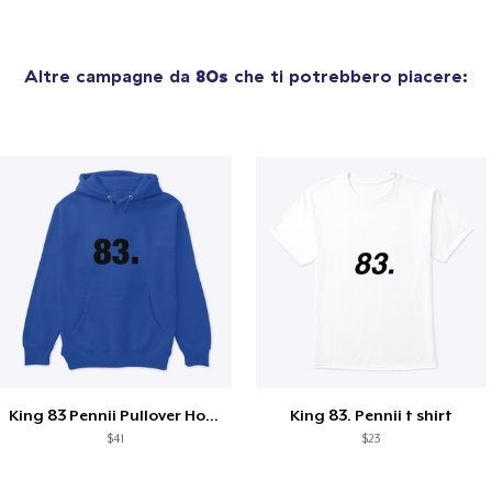
Altre campagne da
80s
che ti potrebbero piacere:
King 83 Pennii Pullover Hoodie
King 83. Pennii t shirt
$41
$23