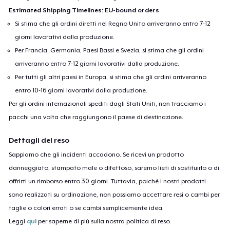
Estimated Shipping Timelines: EU-bound orders
Si stima che gli ordini diretti nel Regno Unito arriveranno entro 7-12
giorni lavorativi dalla produzione.
Per Francia, Germania, Paesi Bassi e Svezia, si stima che gli ordini
arriveranno entro 7-12 giorni lavorativi dalla produzione.
Per tutti gli altri paesi in Europa, si stima che gli ordini arriveranno
entro 10-16 giorni lavorativi dalla produzione.
Per gli ordini internazionali spediti dagli Stati Uniti, non tracciamo i
pacchi una volta che raggiungono il paese di destinazione.
Dettagli del reso
Sappiamo che gli incidenti accadono. Se ricevi un prodotto
danneggiato, stampato male o difettoso, saremo lieti di sostituirlo o di
offrirti un rimborso entro 30 giorni. Tuttavia, poiché i nostri prodotti
sono realizzati su ordinazione, non possiamo accettare resi o cambi per
taglie o colori errati o se cambi semplicemente idea.
Leggi
qui
per saperne di più sulla nostra politica di reso.