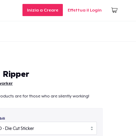
Inizia a Creare
Effettua il Login
 Ripper
worker
oducts are for those who are silently working!
ili