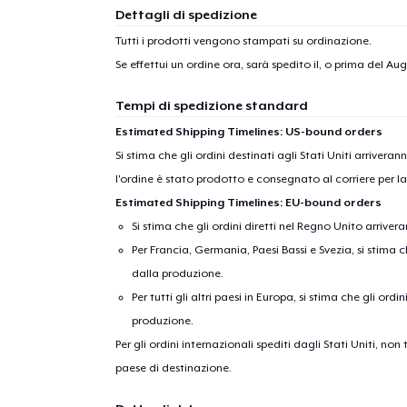
Dettagli di spedizione
Tutti i prodotti vengono stampati su ordinazione.
Se effettui un ordine ora, sarà spedito il, o prima del
Aug
Tempi di spedizione standard
Estimated Shipping Timelines: US-bound orders
Si stima che gli ordini destinati agli Stati Uniti arrivera
l'ordine è stato prodotto e consegnato al corriere per l
Estimated Shipping Timelines: EU-bound orders
Si stima che gli ordini diretti nel Regno Unito arriver
Per Francia, Germania, Paesi Bassi e Svezia, si stima ch
1
artic
dalla produzione.
Per tutti gli altri paesi in Europa, si stima che gli ordi
produzione.
Per gli ordini internazionali spediti dagli Stati Uniti, n
paese di destinazione.