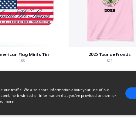
merican Flag Mints Tin
2025 Tour de Fronds
$5
$22
e our traffic. We also share information about your use of our
 combine it with other information that you’ve provided to them or
ad more
E
TARGETING
FUNCTIONALITY
UNCLASSIFIED