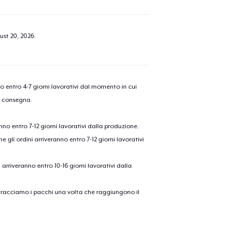
ust 20, 2026
.
nno entro 4-7 giorni lavorativi dal momento in cui
a consegna.
anno entro 7-12 giorni lavorativi dalla produzione.
e gli ordini arriveranno entro 7-12 giorni lavorativi
olo aggiunto al
carrello
Vai al
ni arriveranno entro 10-16 giorni lavorativi dalla
on tracciamo i pacchi una volta che raggiungono il
Procedi alla Pagina di
Continua a C
Pagamento