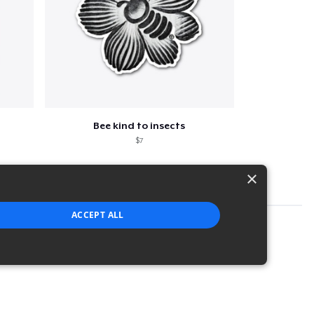
Bee kind to insects
$7
×
ACCEPT ALL