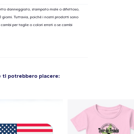
dotto danneggiato, stampato male o difettoso,
Die Cut Sticker
30 giorni. Tuttavia, poiché i nostri prodotti sono
6,99 USD
cambi per taglie o colori errati o se cambi
Classic Crew Neck T-Shirt
27,99 USD
Unisex Premium Pullover Hoodie
40,99 USD
 ti potrebbero piacere:
Women's Classic Tee
23,99 USD