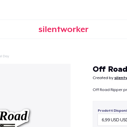
silentworker
l Day
Continua
Off Road
Created by
silent
Off Road Ripper pr
Prodotti Disponib