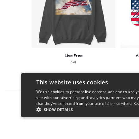
Live Free
A
$41
This website uses cookies
We use cookies to personalise content, ads and to analys
site with our advertising and analytics partners who may
Report this product
that they’ve collected from your use of their services.
Re
SHOW DETAILS
STRICTLY NECESSARY
PERFORMANC