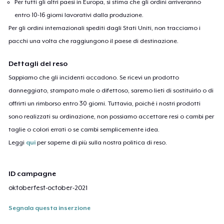
Per tutti gli altri paesi in Europa, si stima che gli ordini arriveranno
entro 10-16 giorni lavorativi dalla produzione.
Per gli ordini internazionali spediti dagli Stati Uniti, non tracciamo i
pacchi una volta che raggiungono il paese di destinazione.
Dettagli del reso
Sappiamo che gli incidenti accadono. Se ricevi un prodotto
danneggiato, stampato male o difettoso, saremo lieti di sostituirlo o di
offrirti un rimborso entro 30 giorni. Tuttavia, poiché i nostri prodotti
sono realizzati su ordinazione, non possiamo accettare resi o cambi per
taglie o colori errati o se cambi semplicemente idea.
Leggi
qui
per saperne di più sulla nostra politica di reso.
ID campagne
oktoberfest-october-2021
Segnala questa inserzione