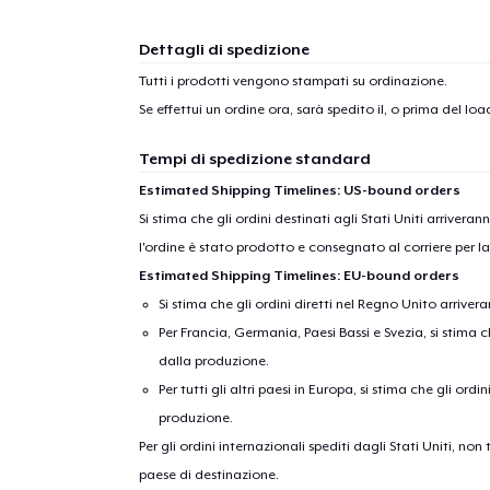
1
artic
Dettagli di spedizione
Tutti i prodotti vengono stampati su ordinazione.
Se effettui un ordine ora, sarà spedito il, o prima del
load
Tempi di spedizione standard
Estimated Shipping Timelines: US-bound orders
Si stima che gli ordini destinati agli Stati Uniti arrivera
l'ordine è stato prodotto e consegnato al corriere per l
Estimated Shipping Timelines: EU-bound orders
Si stima che gli ordini diretti nel Regno Unito arriver
Per Francia, Germania, Paesi Bassi e Svezia, si stima ch
dalla produzione.
Per tutti gli altri paesi in Europa, si stima che gli ordi
produzione.
Per gli ordini internazionali spediti dagli Stati Uniti, n
paese di destinazione.