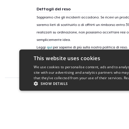
Dettagli del reso
Sappiamo che gli incidenti accadono. Se ricevi un pro
saremo lieti di sostituirlo o di offrirti un rimborso entro 
realizzati su ordinazione, non possiamo accettare resi o 
semplicemente idea.
Leggi
qui
per saperne di più sulla nostra politica di reso.
This website uses cookies
ID campagne
We use cookies to personalise content, ads and to analys
one-nation-under-november-2024
site with our advertising and analytics partners who may
that they’ve collected from your use of their services.
Re
SHOW DETAILS
Report this product
STRICTLY NECESSARY
PERFORMANC
S
Strictly necessary cookies allow core website functionality s