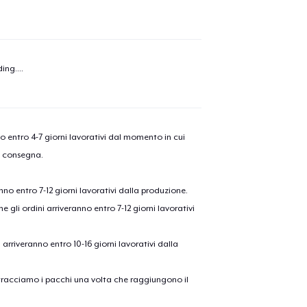
olo aggiunto al
carrello
Vai al
ing...
.
Procedi alla Pagina di
Continua a C
Pagamento
nno entro 4-7 giorni lavorativi dal momento in cui
a consegna.
Die Cut Sticker
anno entro 7-12 giorni lavorativi dalla produzione.
e gli ordini arriveranno entro 7-12 giorni lavorativi
Triblend Tee
ni arriveranno entro 10-16 giorni lavorativi dalla
Comfort Tee
on tracciamo i pacchi una volta che raggiungono il