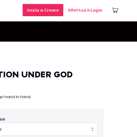
Inizia a Creare
Effettua il Login
TION UNDER GOD
go hand in hand.
ili