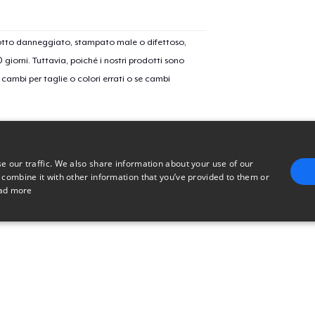
Unisex Classic Crewneck Sweatshirt
dotto danneggiato, stampato male o difettoso,
30 giorni. Tuttavia, poiché i nostri prodotti sono
Women's Classic Tee
cambi per taglie o colori errati o se cambi
Classic Long Sleeve Tee
e our traffic. We also share information about your use of our
 combine it with other information that you’ve provided to them or
ad more
E
TARGETING
FUNCTIONALITY
UNCLASSIFIED
trictly necessary
Performance
Targeting
Functionality
Unclassified
uch as user login and account management. The website cannot be used properly without 