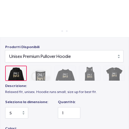
Come funziona
Vendi ovunque
Women's Flowy Tank Top
Vendi qualsiasi cosa
Women's Boyfriend Tee
Prodotti Disponibili
Tru Transfer Unisex Crewneck Sweatshirt
Descrizione:
Die Cut Sticker
Relaxed fit, unisex. Hoodie runs small; size up for best fit.
Seleziona la dimensione:
Quantità:
Women's Comfort Tee
Colori: