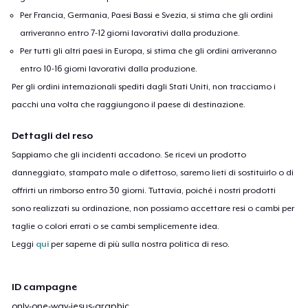
Per Francia, Germania, Paesi Bassi e Svezia, si stima che gli ordini
arriveranno entro 7-12 giorni lavorativi dalla produzione.
Per tutti gli altri paesi in Europa, si stima che gli ordini arriveranno
entro 10-16 giorni lavorativi dalla produzione.
Per gli ordini internazionali spediti dagli Stati Uniti, non tracciamo i
pacchi una volta che raggiungono il paese di destinazione.
Dettagli del reso
Sappiamo che gli incidenti accadono. Se ricevi un prodotto
danneggiato, stampato male o difettoso, saremo lieti di sostituirlo o di
offrirti un rimborso entro 30 giorni. Tuttavia, poiché i nostri prodotti
sono realizzati su ordinazione, non possiamo accettare resi o cambi per
taglie o colori errati o se cambi semplicemente idea.
Leggi
qui
per saperne di più sulla nostra politica di reso.
ID campagne
only-one-way-jesus-graphic