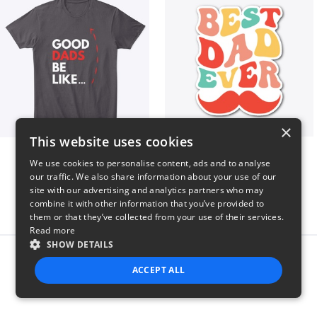
×
This website uses cookies
Good Dads Be Like...
Best Dad Ever!
We use cookies to personalise content, ads and to analyse
$35
$5
our traffic. We also share information about your use of our
site with our advertising and analytics partners who may
combine it with other information that you’ve provided to
them or that they’ve collected from your use of their services.
Read more
SHOW DETAILS
Report this product
ACCEPT ALL
STRICTLY NECESSARY
PERFORMANCE