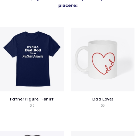
piacere:
Father Figure T-shirt
Dad Love!
$16
$5