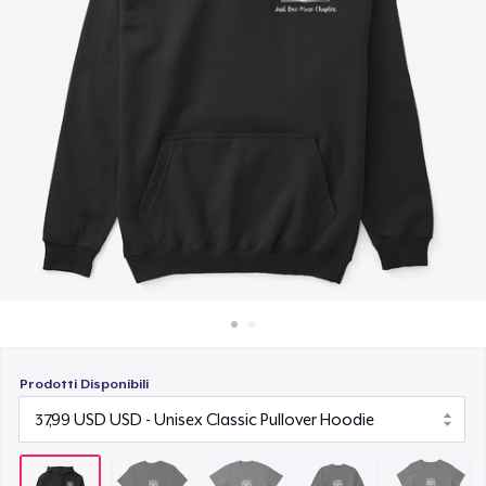
Come funziona
25,99 USD
Vendi ovunque
Unisex Classic Crewneck Sweatshirt
Vendi qualsiasi cosa
32,99 USD
Women's Classic Tee
24,99 USD
Women's Comfort Tee
25,99 USD
Prodotti Disponibili