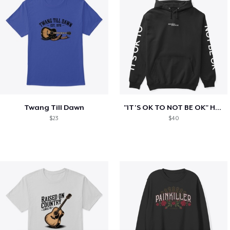
Twang Till Dawn
"IT'S OK TO NOT BE OK" Hoodie (BP LOGO)
$23
$40