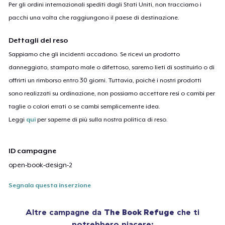
Per gli ordini internazionali spediti dagli Stati Uniti, non tracciamo i
pacchi una volta che raggiungono il paese di destinazione.
Dettagli del reso
Sappiamo che gli incidenti accadono. Se ricevi un prodotto
danneggiato, stampato male o difettoso, saremo lieti di sostituirlo o di
offrirti un rimborso entro 30 giorni. Tuttavia, poiché i nostri prodotti
sono realizzati su ordinazione, non possiamo accettare resi o cambi per
taglie o colori errati o se cambi semplicemente idea.
Leggi
qui
per saperne di più sulla nostra politica di reso.
ID campagne
open-book-design-2
Segnala questa inserzione
Altre campagne da
The Book Refuge
che ti
potrebbero piacere: