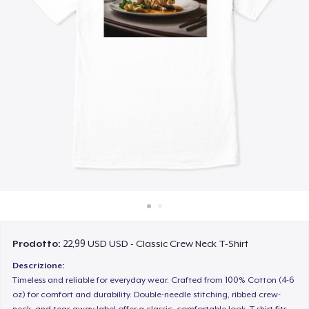
Come funziona
Vendi ovunque
Vendi qualsiasi cosa
Prodotto:
22,99 USD USD - Classic Crew Neck T-Shirt
Descrizione:
Timeless and reliable for everyday wear. Crafted from 100% Cotton (4-6
oz) for comfort and durability. Double-needle stitching, ribbed crew-
neck, and tear-away label offer a classic, comfortable look. T-shirt fits