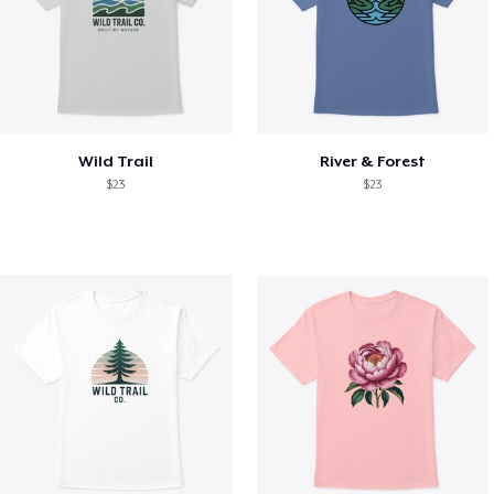
Wild Trail
River & Forest
$23
$23