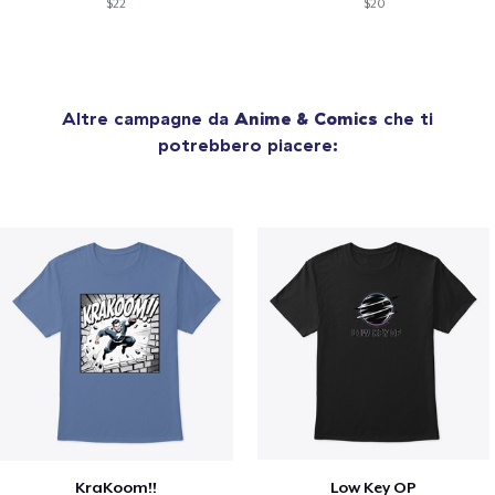
$22
$20
Altre campagne da
Anime & Comics
che ti
potrebbero piacere:
KraKoom!!
Low Key OP