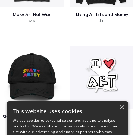
Make Art Not War
Living Artists and Money
$46
$41
×
This website uses cookies
Stay Artsy Embroidered Hat
art love
We use cookies to personalise content, ads and to analyse
$27
$7
our traffic. We also share information about your use of our
site with our advertising and analytics partners who may