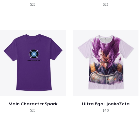
$23
$23
Main Character Spark
Ultra Ego - JoakoZeta
$23
$40