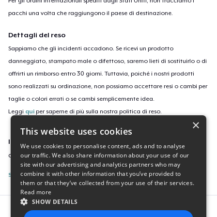
Per gli ordini internazionali spediti dagli Stati Uniti, non tracciamo i
pacchi una volta che raggiungono il paese di destinazione.
Dettagli del reso
Sappiamo che gli incidenti accadono. Se ricevi un prodotto
danneggiato, stampato male o difettoso, saremo lieti di sostituirlo o di
offrirti un rimborso entro 30 giorni. Tuttavia, poiché i nostri prodotti
sono realizzati su ordinazione, non possiamo accettare resi o cambi per
taglie o colori errati o se cambi semplicemente idea.
Leggi
qui
per saperne di più sulla nostra politica di reso.
×
This website uses cookies
ID campagne
We use cookies to personalise content, ads and to analyse
our traffic. We also share information about your use of our
oths-we-wear-black
site with our advertising and analytics partners who may
combine it with other information that you’ve provided to
Segnala questa inserzione
them or that they’ve collected from your use of their services.
Read more
SHOW DETAILS
Report this product