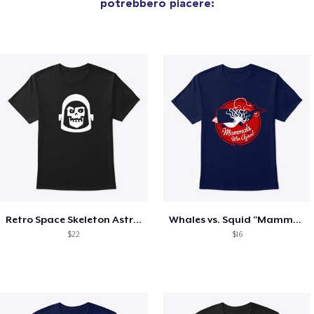
potrebbero piacere:
Retro Space Skeleton Astronaut
Whales vs. Squid "Mammals Win Again!"
$22
$16