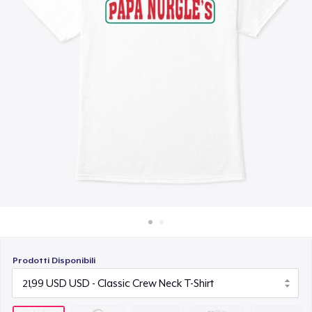
Come funziona
7,99 USD
Vendi ovunque
Unisex Classic Pullover Hoodie
Vendi qualsiasi cosa
38,99 USD
Mug
14,99 USD
Unisex Classic Crewneck Sweatshirt
33,99 USD
Women's Comfort Tee
22,99 USD
Prodotti Disponibili
Classic Tank Top
21,99 USD