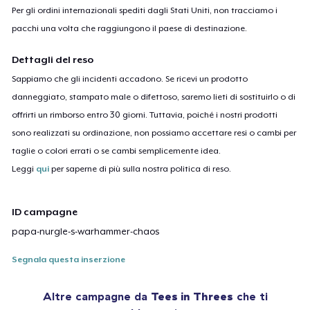
Per gli ordini internazionali spediti dagli Stati Uniti, non tracciamo i
pacchi una volta che raggiungono il paese di destinazione.
Dettagli del reso
Sappiamo che gli incidenti accadono. Se ricevi un prodotto
danneggiato, stampato male o difettoso, saremo lieti di sostituirlo o di
offrirti un rimborso entro 30 giorni. Tuttavia, poiché i nostri prodotti
sono realizzati su ordinazione, non possiamo accettare resi o cambi per
taglie o colori errati o se cambi semplicemente idea.
Leggi
qui
per saperne di più sulla nostra politica di reso.
ID campagne
papa-nurgle-s-warhammer-chaos
Segnala questa inserzione
Altre campagne da
Tees in Threes
che ti