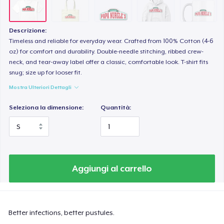
Kids Premium Tee
18,99 USD
Descrizione:
Classic Long Sleeve Tee
Timeless and reliable for everyday wear. Crafted from 100% Cotton (4-6
oz) for comfort and durability. Double-needle stitching, ribbed crew-
25,99 USD
neck, and tear-away label offer a classic, comfortable look. T-shirt fits
snug; size up for looser fit.
Mostra Ulteriori Dettagli
Seleziona la dimensione:
Quantità:
Aggiungi al carrello
Better infections, better pustules.