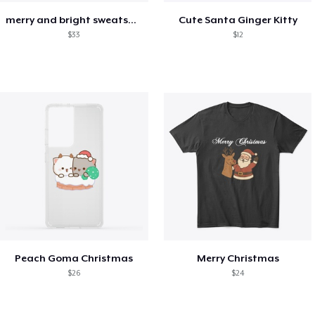
merry and bright sweatshirt christmas
Cute Santa Ginger Kitty
$33
$12
Peach Goma Christmas
Merry Christmas
$26
$24