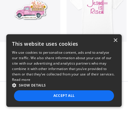
×
This website uses cookies
Happy Easter
Jesus Is Risen
We use cookies to personalise content, ads and to analyse
$7
$5
our traffic. We also share information about your use of our
site with our advertising and analytics partners who may
combine it with other information that you’ve provided to
them or that they’ve collected from your use of their services.
Read more
SHOW DETAILS
Report this product
ACCEPT ALL
STRICTLY NECESSARY
PERFORMANCE
TARGETING
FUNCTIONALITY