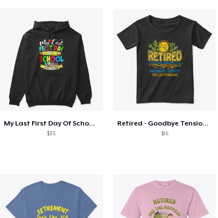
My Last First Day Of School Retiring
Retired - Goodbye Tension Hello Pension
$35
$16