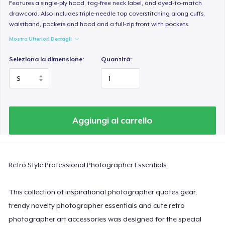
Women's Classic Tee
Features a single-ply hood, tag-free neck label, and dyed-to-match
drawcord. Also includes triple-needle top coverstitching along cuffs,
23,99 USD
waistband, pockets and hood and a full-zip front with pockets.
Mostra Ulteriori Dettagli
Women's Comfort Tee
24,99 USD
Seleziona la dimensione:
Quantità:
Classic Tank Top
19,95 USD
Essential Tee
Aggiungi al carrello
33,99 USD
Next Level 3600 | Premium Ring-Spun Cotton T-Shirt
Retro Style Professional Photographer Essentials
24,99 USD
This collection of inspirational photographer quotes gear,
trendy novelty photographer essentials and cute retro
photographer art accessories was designed for the special