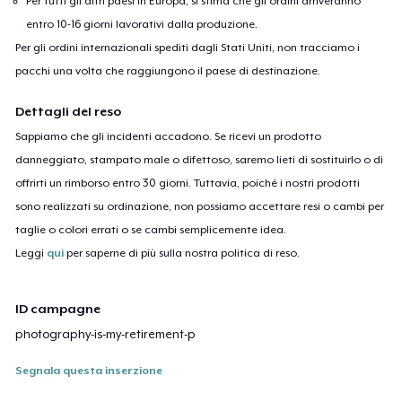
Per tutti gli altri paesi in Europa, si stima che gli ordini arriveranno
entro 10-16 giorni lavorativi dalla produzione.
Per gli ordini internazionali spediti dagli Stati Uniti, non tracciamo i
pacchi una volta che raggiungono il paese di destinazione.
Dettagli del reso
Sappiamo che gli incidenti accadono. Se ricevi un prodotto
danneggiato, stampato male o difettoso, saremo lieti di sostituirlo o di
offrirti un rimborso entro 30 giorni. Tuttavia, poiché i nostri prodotti
sono realizzati su ordinazione, non possiamo accettare resi o cambi per
taglie o colori errati o se cambi semplicemente idea.
Leggi
qui
per saperne di più sulla nostra politica di reso.
ID campagne
photography-is-my-retirement-p
Segnala questa inserzione