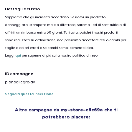
Dettagli del reso
Sappiamo che gli incidenti accadono. Se ricevi un prodotto
danneggiato, stampato male o difettoso, saremo lieti di sostituirlo o di
offrirti un rimborso entro 30 giorni. Tuttavia, poiché i nostri prodotti
sono realizzati su ordinazione, non possiamo accettare resi o cambi per
taglie o colori errati o se cambi semplicemente idea.
Leggi
qui
per saperne di più sulla nostra politica di reso.
ID campagne
pianoallegro-av
Segnala questa inserzione
Altre campagne da
my-store-c6c69a
che ti
potrebbero piacere: