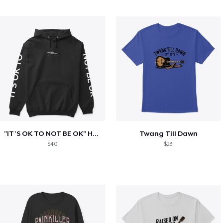
"IT'S OK TO NOT BE OK" Hoodie (BP LOGO)
Twang Till Dawn
$40
$23