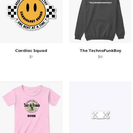
Cardiac Squad
The TechnoFunkBoy
$7
$41