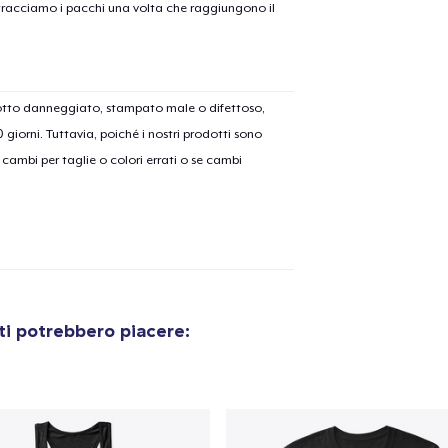
on tracciamo i pacchi una volta che raggiungono il
dotto danneggiato, stampato male o difettoso,
30 giorni. Tuttavia, poiché i nostri prodotti sono
cambi per taglie o colori errati o se cambi
ti potrebbero piacere:
olo aggiunto al
carrello
Vai al