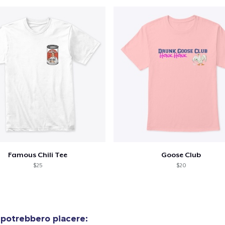
Famous Chili Tee
Goose Club
$25
$20
 potrebbero piacere: