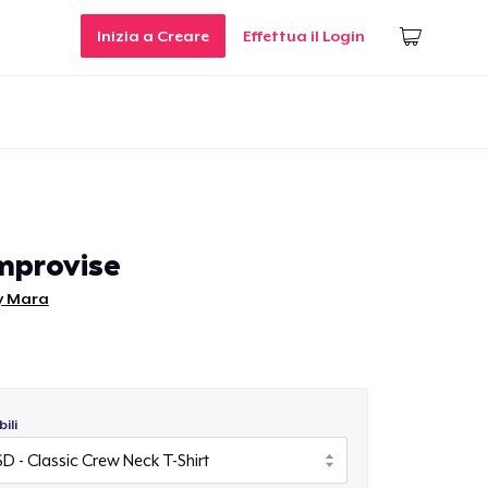
Inizia a Creare
Effettua il Login
Improvise
y Mara
ili