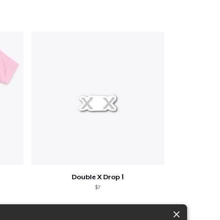
Double X Drop 1
$7
×