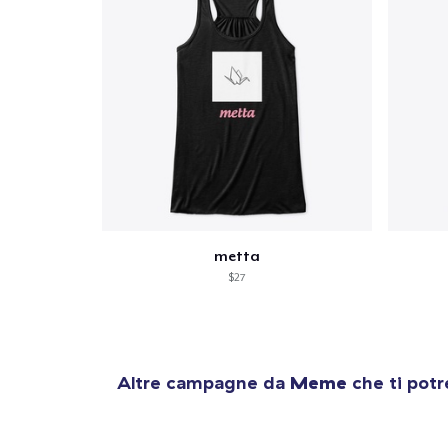
metta
$27
Altre campagne da
Meme
che ti potr