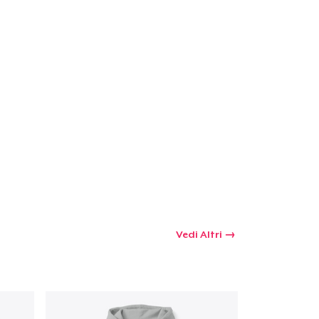
Vedi Altri
 tuo carrello
Qtà