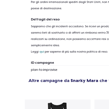
Per gli ordini internazionali spediti dagli Stati Uniti, n
paese di destinazione.
Dettagli del reso
Sappiamo che gli incidenti accadono. Se ricevi un pro
saremo lieti di sostituirlo o di offrirti un rimborso entro 
realizzati su ordinazione, non possiamo accettare resi o 
semplicemente idea.
Leggi
qui
per saperne di più sulla nostra politica di reso.
ID campagne
plan-to-improvise
Altre campagne da
Snarky Mara
che 
1
artic