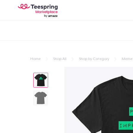
Home
Shop All
Shop by Category
Meme