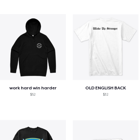
work hard win harder
OLD ENGLISH BACK
$52
$32