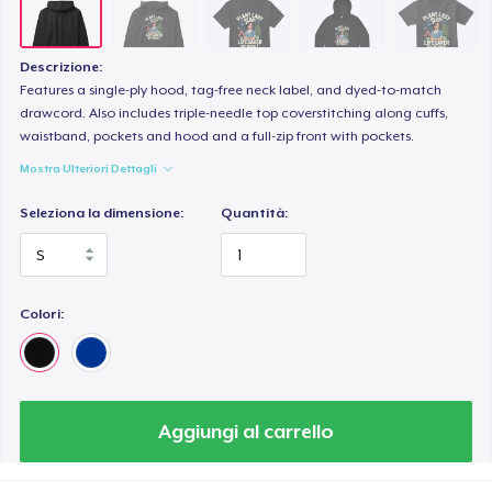
Premium Tank Top
19,99 USD
Descrizione:
Eco Unisex Tee
Features a single-ply hood, tag-free neck label, and dyed-to-match
drawcord. Also includes triple-needle top coverstitching along cuffs,
33,99 USD
waistband, pockets and hood and a full-zip front with pockets.
Mostra Ulteriori Dettagli
Next Level 3600 | Premium Ring-Spun Cotton T-Shirt
21,99 USD
Seleziona la dimensione:
Quantità:
Colori:
Aggiungi al carrello