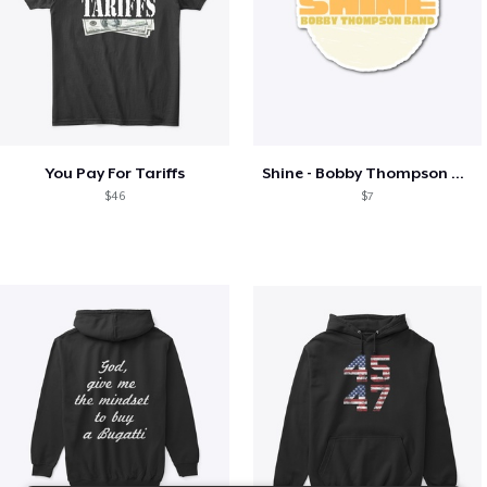
You Pay For Tariffs
Shine - Bobby Thompson Band Merch
$46
$7