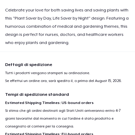
Celebrate your love for both saving lives and saving plants with
this "Plant Saver by Day, Life Saver by Night" design. Featuring a
humorous combination of medical and gardening themes, this
design is perfect for nurses, doctors, and healthcare workers
who enjoy plants and gardening.
Dettagli di spedizione
Tutti i prodotti vengono stampati su ordinazione.
Se effettui un ordine ora, sarà spedito il, o prima del
August 15, 2026
.
Tempi di spedizione standard
Estimated Shipping Timelines: US-bound orders
Si stima che gli ordini destinati agli Stati Uniti arriveranno entro 4-7
giorni lavorativi dal momento in cui l'ordine è stato prodotto e
consegnato al corriere per la consegna.
Estimated Shipping Timelines: EU-bound orders