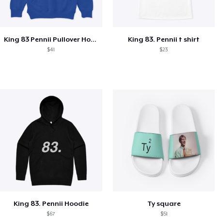
King 83 Pennii Pullover Hoodie
King 83. Pennii t shirt
$41
$23
King 83. Pennii Hoodie
Ty square
$67
$51