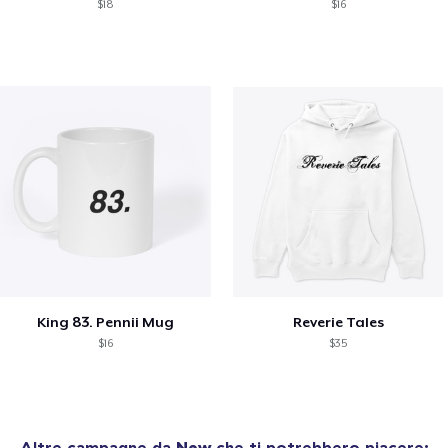
$18
$16
King 83. Pennii Mug
Reverie Tales
$16
$35
Altre campagne da
New
che ti potrebbero piacere: