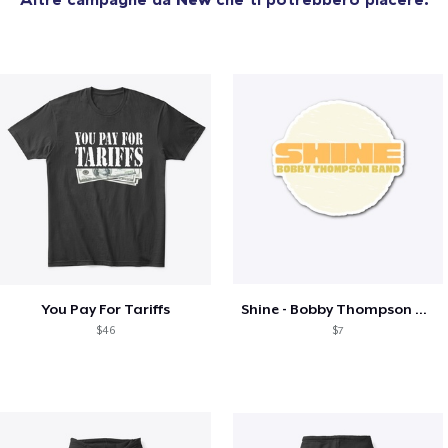
You Pay For Tariffs
Shine - Bobby Thompson Band Merch
$46
$7