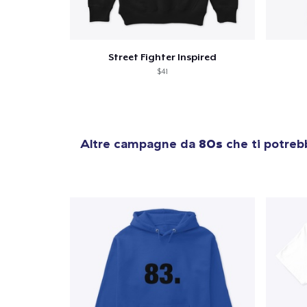
Street Fighter Inspired
1
artic
$41
Altre campagne da
80s
che ti potreb