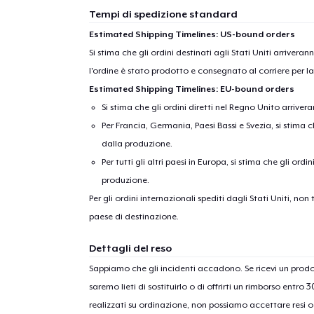
Tempi di spedizione standard
Estimated Shipping Timelines: US-bound orders
Si stima che gli ordini destinati agli Stati Uniti arrivera
l'ordine è stato prodotto e consegnato al corriere per l
Estimated Shipping Timelines: EU-bound orders
Si stima che gli ordini diretti nel Regno Unito arriver
Per Francia, Germania, Paesi Bassi e Svezia, si stima ch
dalla produzione.
Per tutti gli altri paesi in Europa, si stima che gli ordi
produzione.
Per gli ordini internazionali spediti dagli Stati Uniti, n
paese di destinazione.
Dettagli del reso
Sappiamo che gli incidenti accadono. Se ricevi un pro
saremo lieti di sostituirlo o di offrirti un rimborso entro 
realizzati su ordinazione, non possiamo accettare resi o 