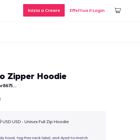
Inizia a Creare
Effettua il Login
ro Zipper Hoodie
r8675...
e
9 USD USD - Unisex Full Zip Hoodie
-ply hood, tag-free neck label, and dyed-to-match