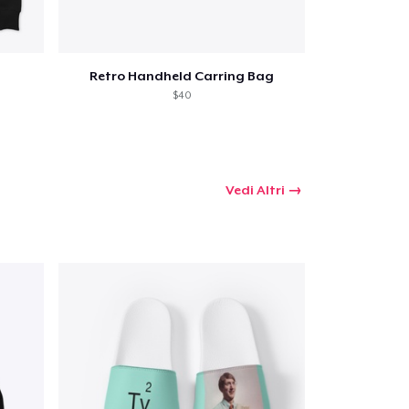
Retro Handheld Carring Bag
 tuo carrello
$40
Qtà
Vedi Altri
omprare