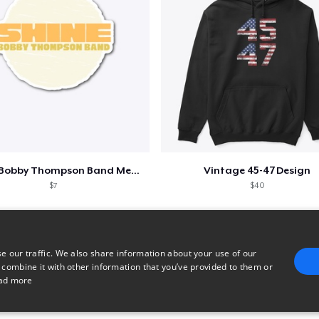
Shine - Bobby Thompson Band Merch
Vintage 45-47 Design
$7
$40
e our traffic. We also share information about your use of our
 combine it with other information that you’ve provided to them or
ad more