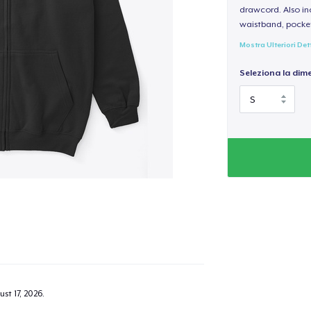
drawcord. Also inc
waistband, pocket
Mostra Ulteriori Det
Seleziona la dim
st 17, 2026
.