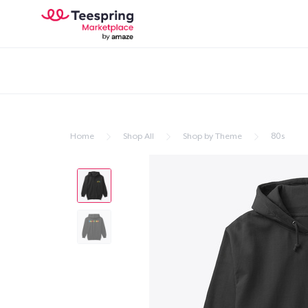
Home
Shop All
Shop by Theme
80s