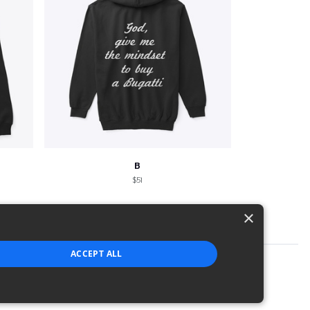
B
$51
×
ACCEPT ALL