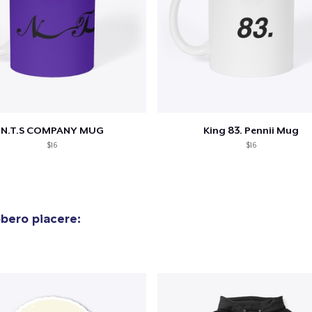
N.T.S COMPANY MUG
King 83. Pennii Mug
$16
$16
bero piacere: