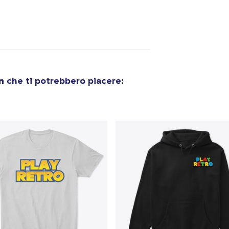
on
che ti potrebbero piacere: