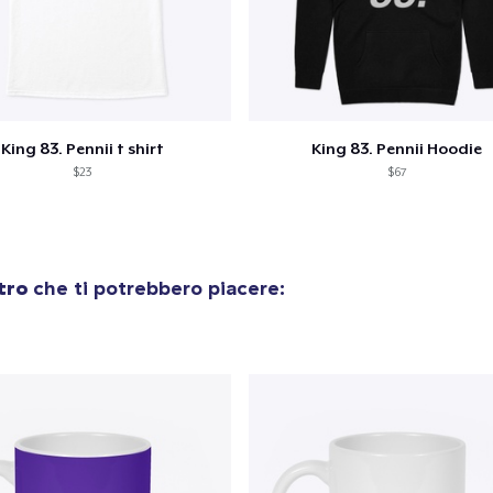
King 83. Pennii t shirt
King 83. Pennii Hoodie
$23
$67
tro
che ti potrebbero piacere: