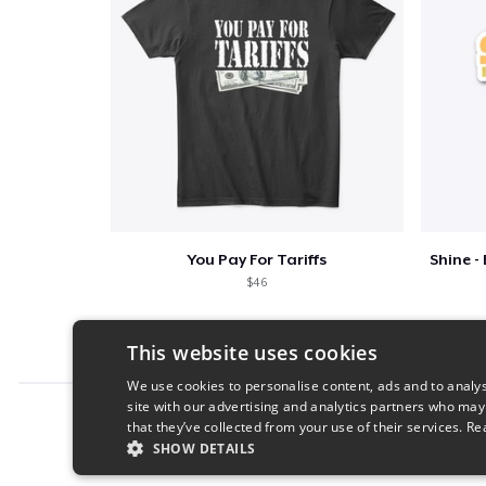
You Pay For Tariffs
$46
This website uses cookies
We use cookies to personalise content, ads and to analys
site with our advertising and analytics partners who may
Report this product
that they’ve collected from your use of their services.
Re
SHOW DETAILS