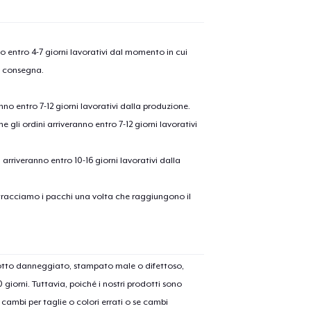
nno entro 4-7 giorni lavorativi dal momento in cui
a consegna.
anno entro 7-12 giorni lavorativi dalla produzione.
e gli ordini arriveranno entro 7-12 giorni lavorativi
ni arriveranno entro 10-16 giorni lavorativi dalla
on tracciamo i pacchi una volta che raggiungono il
dotto danneggiato, stampato male o difettoso,
30 giorni. Tuttavia, poiché i nostri prodotti sono
cambi per taglie o colori errati o se cambi