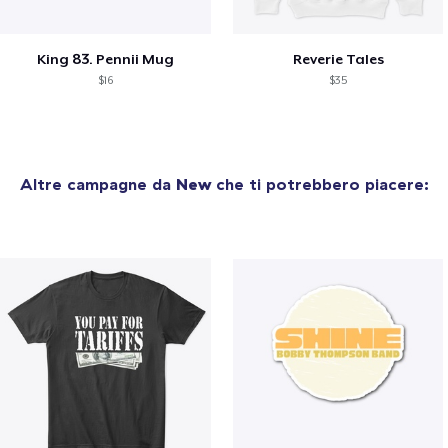
King 83. Pennii Mug
Reverie Tales
$16
$35
Altre campagne da
New
che ti potrebbero piacere: