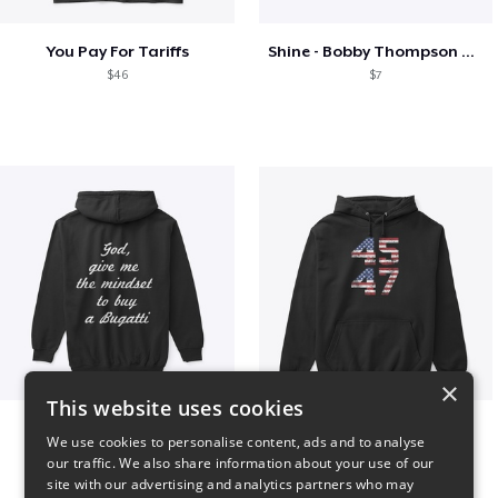
You Pay For Tariffs
Shine - Bobby Thompson Band Merch
$46
$7
×
This website uses cookies
B
Vintage 45-47 Design
We use cookies to personalise content, ads and to analyse
$51
$40
our traffic. We also share information about your use of our
site with our advertising and analytics partners who may