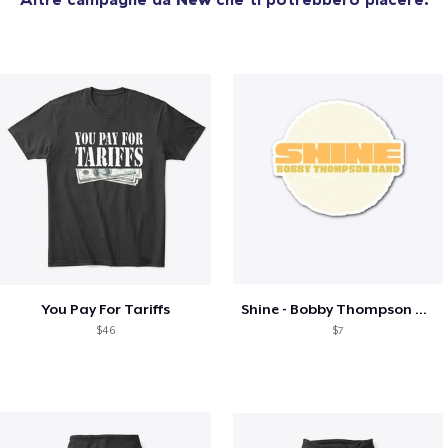
You Pay For Tariffs
Shine - Bobby Thompson Band Merch
$46
$7