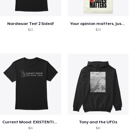
Nardwuar Tee! 2 Sided!
Your opinion matters, Just not to me!
$22
$20
Current Mood: EXISTENTIAL CRISIS
Tony and the UFOs
$14
$41