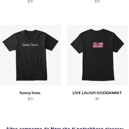
$25
$25
funny how.
LIVE LAUGH GODDAMNIT
$25
$17
Altre campagne da
New
che ti potrebbero piacere: