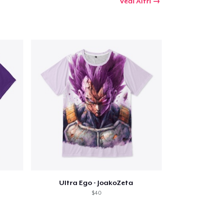
Vedi Altri
Ultra Ego - JoakoZeta
$40