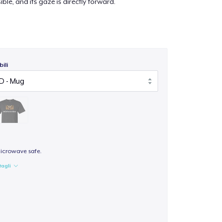
ible, and its gaze is directly forward.
ili
icrowave safe.
tagli