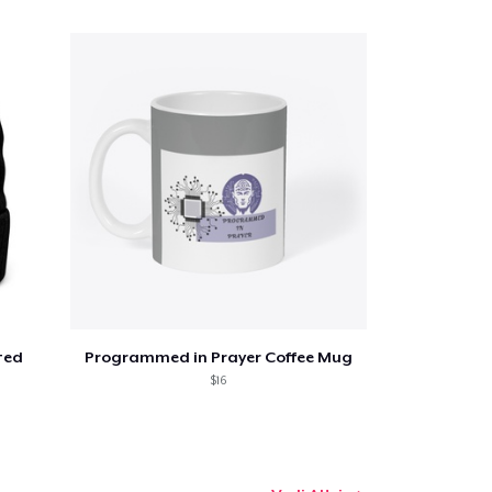
 tuo carrello
Qtà
ted
Programmed in Prayer Coffee Mug
$16
omprare