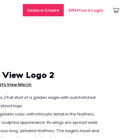
Inizia a Creare
Effettua il Login
 View Logo 2
ets View Merch
 2 Full shot of a golden eagle with outstretched
ylized logo.
golden color, with intricate detail in the feathers,
t sculpted appearance. Its wings are spread wide,
us long, detailed feathers. The eagle's head and