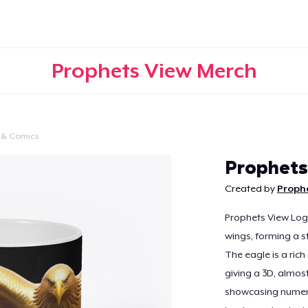
Prophets View Merch
 & Comics
Continua
Prophets
Created by
Proph
Prophets View Logo
wings, forming a st
The eagle is a rich 
giving a 3D, almos
showcasing numero