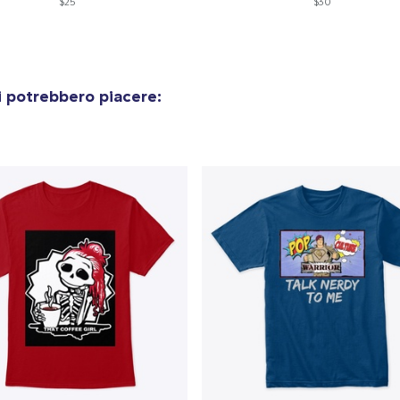
$25
$30
i potrebbero piacere: