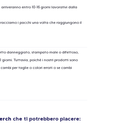
ni arriveranno entro 10-16 giorni lavorativi dalla
on tracciamo i pacchi una volta che raggiungono il
dotto danneggiato, stampato male o difettoso,
30 giorni. Tuttavia, poiché i nostri prodotti sono
cambi per taglie o colori errati o se cambi
erch
che ti potrebbero piacere: