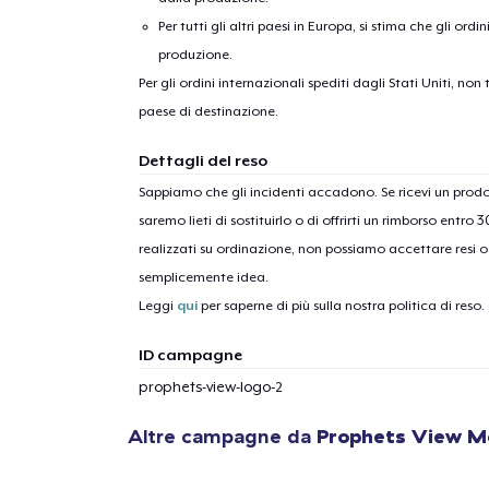
Per tutti gli altri paesi in Europa, si stima che gli ordi
produzione.
Per gli ordini internazionali spediti dagli Stati Uniti, n
paese di destinazione.
Dettagli del reso
Sappiamo che gli incidenti accadono. Se ricevi un pro
saremo lieti di sostituirlo o di offrirti un rimborso entro 
realizzati su ordinazione, non possiamo accettare resi o 
semplicemente idea.
Leggi
qui
per saperne di più sulla nostra politica di reso.
ID campagne
prophets-view-logo-2
Altre campagne da
Prophets View M