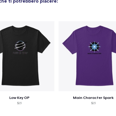
he ti potrebbero piacere:
Comfort Colors 1717 | Classic Heavyweight T-Shirt
24,99 USD
Low Key OP
Main Character Spark
$23
$23