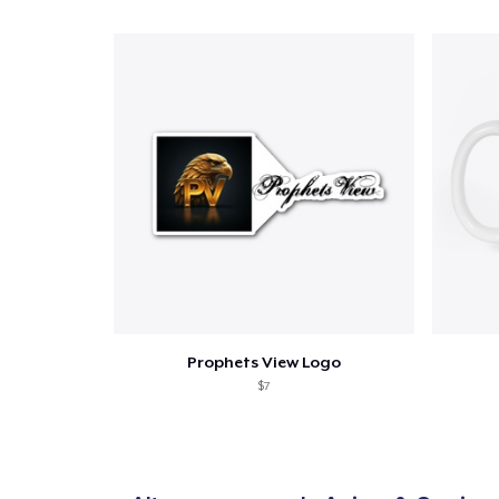
1
artic
Prophets View Logo
$7