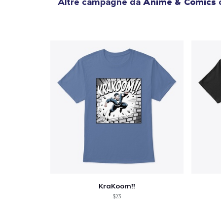
Altre campagne da
Anime & Comics
c
KraKoom!!
$23