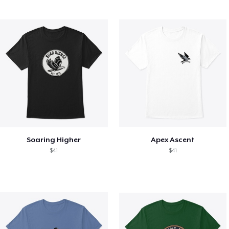
Soaring Higher
Apex Ascent
$41
$41