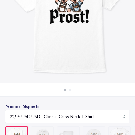
Come funziona
15,99 USD
Vendi ovunque
Unisex Classic Crewneck Sweatshirt
Vendi qualsiasi cosa
32,99 USD
Women's Classic Tee
23,99 USD
Classic Long Sleeve Tee
30,99 USD
Prodotti Disponibili