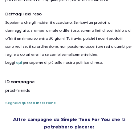
Dettagli del reso
Sappiamo che gli incidenti accadono. Se ricevi un prodotto
danneggiato, stampato male o difettoso, saremo lieti di sostituirlo o di
offrirti un rimborso entro 30 giorni. Tuttavia, poiché i nostri prodotti
sono realizzati su ordinazione, non possiamo accettare resi o cambi per
taglie o colori errati o se cambi semplicemente idea.
Leggi
qui
per saperne di più sulla nostra politica di reso.
ID campagne
prost-friends
Segnala questa inserzione
Altre campagne da
Simple Tees For You
che ti
potrebbero piacere: