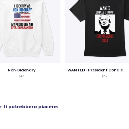
Mug
15,99 USD
Unisex Classic Crewneck Sweatshirt
29,99 USD
Women's Classic Tee
23,99 USD
Non-Bidenary
Classic Long Sleeve Tee
$43
$25
29,99 USD
Next Level 3600 | Premium Ring-Spun Cotton T-Shirt
24,99 USD
 ti potrebbero piacere: