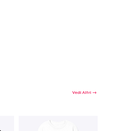
 tuo carrello
Qtà
omprare
Vedi Altri