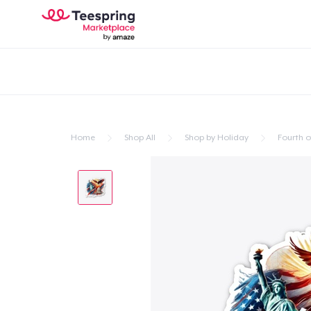
Home
Shop All
Shop by Holiday
Fourth of