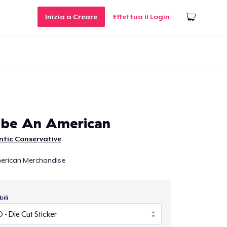
Inizia a Creare
Effettua il Login
 be An American
ntic Conservative
merican Merchandise
ili