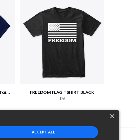
Star-Spangled &amp; Sauce Stained
FREEDOM FLAG TSHIRT BLACK
$26
×
ACCEPT ALL