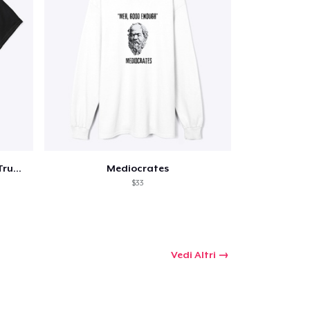
WANTED - President Donald J. Trump
Mediocrates
$33
Vedi Altri