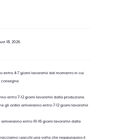
ust 18, 2026
.
nno entro 4-7 giorni lavorativi dal momento in cui
a consegna.
anno entro 7-12 giorni lavorativi dalla produzione.
e gli ordini arriveranno entro 7-12 giorni lavorativi
ni arriveranno entro 10-16 giorni lavorativi dalla
on tracciamo i pacchi una volta che raggiungono il