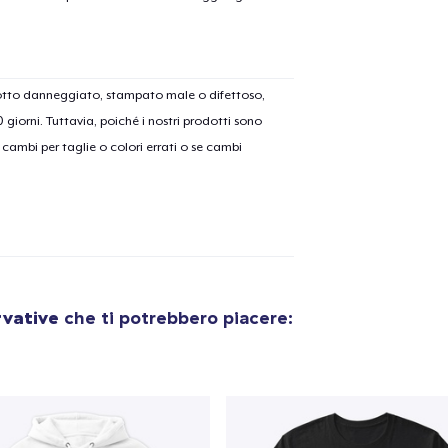
dotto danneggiato, stampato male o difettoso,
olo aggiunto al
carrello
30 giorni. Tuttavia, poiché i nostri prodotti sono
Vai al
cambi per taglie o colori errati o se cambi
Procedi alla Pagina di
Continua a C
Pagamento
rvative
che ti potrebbero piacere:
Die Cut Sticker
6,99 USD
Unisex Classic Pullover Hoodie
34,99 USD