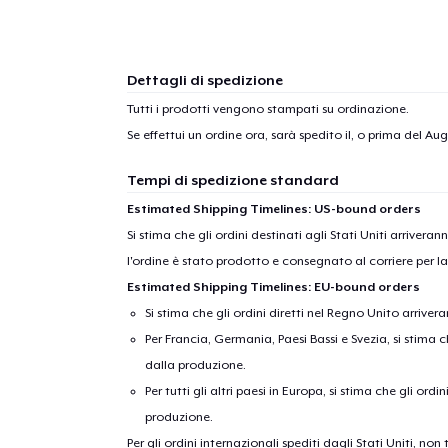
Dettagli di spedizione
Tutti i prodotti vengono stampati su ordinazione.
Se effettui un ordine ora, sarà spedito il, o prima del
Aug
Tempi di spedizione standard
Estimated Shipping Timelines: US-bound orders
Si stima che gli ordini destinati agli Stati Uniti arrivera
l'ordine è stato prodotto e consegnato al corriere per l
Estimated Shipping Timelines: EU-bound orders
Si stima che gli ordini diretti nel Regno Unito arriver
Per Francia, Germania, Paesi Bassi e Svezia, si stima ch
dalla produzione.
Per tutti gli altri paesi in Europa, si stima che gli ordi
produzione.
Per gli ordini internazionali spediti dagli Stati Uniti, n