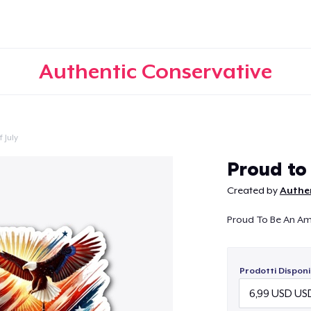
Authentic Conservative
 July
Continua
Proud to
Created by
Authe
Proud To Be An A
Prodotti Disponib