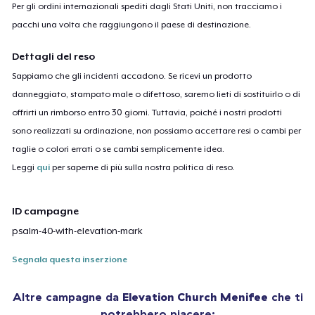
Per gli ordini internazionali spediti dagli Stati Uniti, non tracciamo i
pacchi una volta che raggiungono il paese di destinazione.
Dettagli del reso
Sappiamo che gli incidenti accadono. Se ricevi un prodotto
danneggiato, stampato male o difettoso, saremo lieti di sostituirlo o di
offrirti un rimborso entro 30 giorni. Tuttavia, poiché i nostri prodotti
sono realizzati su ordinazione, non possiamo accettare resi o cambi per
taglie o colori errati o se cambi semplicemente idea.
Leggi
qui
per saperne di più sulla nostra politica di reso.
ID campagne
psalm-40-with-elevation-mark
Segnala questa inserzione
Altre campagne da
Elevation Church Menifee
che ti
potrebbero piacere: