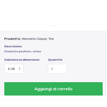
Come funziona
Vendi ovunque
Vendi qualsiasi cosa
Prodotto:
Women's Classic Tee
Descrizione:
Klassische passform, unisex
Seleziona la dimensione:
Quantità:
Aggiungi al carrello