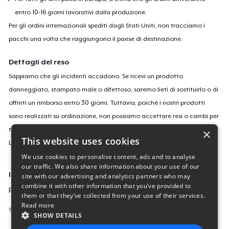
entro 10-16 giorni lavorativi dalla produzione.
Per gli ordini internazionali spediti dagli Stati Uniti, non tracciamo i
pacchi una volta che raggiungono il paese di destinazione.
Dettagli del reso
Sappiamo che gli incidenti accadono. Se ricevi un prodotto
danneggiato, stampato male o difettoso, saremo lieti di sostituirlo o di
offrirti un rimborso entro 30 giorni. Tuttavia, poiché i nostri prodotti
sono realizzati su ordinazione, non possiamo accettare resi o cambi per
taglie o colori errati o se cambi semplicemente idea.
×
This website uses cookies
Leggi
qui
per saperne di più sulla nostra politica di reso.
We use cookies to personalise content, ads and to analyse
our traffic. We also share information about your use of our
ID campagne
site with our advertising and analytics partners who may
combine it with other information that you’ve provided to
psf-adventurepsf-adventure
them or that they’ve collected from your use of their services.
Read more
Segnala questa inserzione
SHOW DETAILS