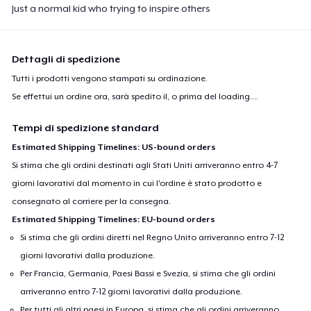
Just a normal kid who trying to inspire others
Dettagli di spedizione
Tutti i prodotti vengono stampati su ordinazione.
Se effettui un ordine ora, sarà spedito il, o prima del
loading...
.
Tempi di spedizione standard
Estimated Shipping Timelines: US-bound orders
Si stima che gli ordini destinati agli Stati Uniti arriveranno entro 4-7
giorni lavorativi dal momento in cui l'ordine è stato prodotto e
consegnato al corriere per la consegna.
Estimated Shipping Timelines: EU-bound orders
Si stima che gli ordini diretti nel Regno Unito arriveranno entro 7-12
giorni lavorativi dalla produzione.
Per Francia, Germania, Paesi Bassi e Svezia, si stima che gli ordini
arriveranno entro 7-12 giorni lavorativi dalla produzione.
Per tutti gli altri paesi in Europa, si stima che gli ordini arriveranno