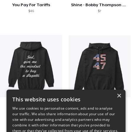
You Pay For Tariffs
Shine - Bobby Thompson Band Merch
$46
$7
×
This website uses cookies
B
Vintage 45-47 Design
We use cookies to personalise content, ads and to analyse
$51
$40
our traffic. We also share information about your use of our
site with our advertising and analytics partners who may
combine it with other information that you’ve provided to
them or that they’ve collected from your use of their services.