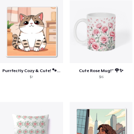
Purrfectly Cozy & Cute! 🐾☕
Cute Rose Mug!” 🌹✨
$7
$16