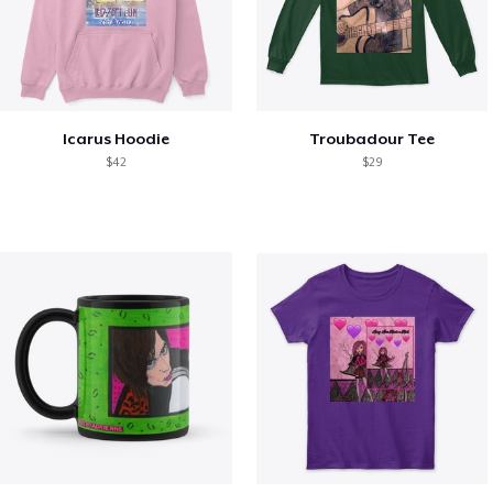
Icarus Hoodie
Troubadour Tee
$42
$29