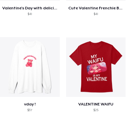
Valentine's Day with delicious food
Cute Valentine Frenchie Bulldog
$41
$41
vday !
VALENTINE WAIFU
$37
$25