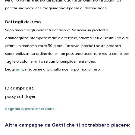
Per gli ordini internazionali spediti dagli Stati Uniti, non tracciamo i
pacchi una volta che raggiungono il paese di destinazione.
Dettagli del reso
Sappiamo che gli incidenti accadono. Se ricevi un prodotto
danneggiato, stampato male o difettoso, saremo lieti di sostituirlo o di
offrirti un rimborso entro 30 giorni. Tuttavia, poiché i nostri prodotti
sono realizzati su ordinazione, non possiamo accettare resi o cambi per
taglie o colori errati o se cambi semplicemente idea.
Leggi
qui
per saperne di più sulla nostra politica di reso.
ID campagne
pussy-cat-slayer
Segnala questa inserzione
Altre campagne da
Gatti
che ti potrebbero piacere: