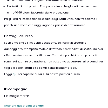
Per tutti gli altri paesi in Europa, si stima che gli ordini arriveranno
entro 10-16 giorni lavorativi dalla produzione.
Per gli ordini internazionali spediti dagli Stati Uniti, non tracciamo i
pacchi una volta che raggiungono il paese di destinazione.
Dettagli del reso
Sappiamo che gli incidenti accadono. Se ricevi un prodotto
danneggiato, stampato male o difettoso, saremo lieti di sostituirlo o di
offrirti un rimborso entro 30 giorni. Tuttavia, poiché i nostri prodotti
sono realizzati su ordinazione, non possiamo accettare resi o cambi per
taglie o colori errati o se cambi semplicemente idea.
Leggi
qui
per saperne di più sulla nostra politica di reso.
ID campagne
r-b-magic-merch
Segnala questa inserzione