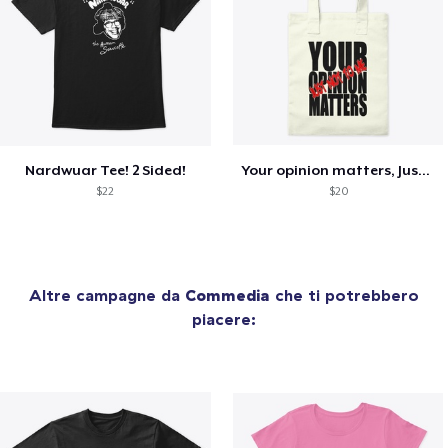
Nardwuar Tee! 2 Sided!
Your opinion matters, Just not to me!
$22
$20
Altre campagne da
Commedia
che ti potrebbero
piacere: