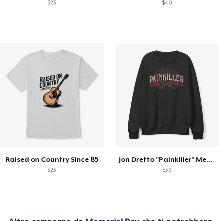
$23
$40
Raised on Country Since 85
Jon Dretto "Painkiller" Merch Collection
$23
$39
Altre campagne da
Memorial Day
che ti potrebbero