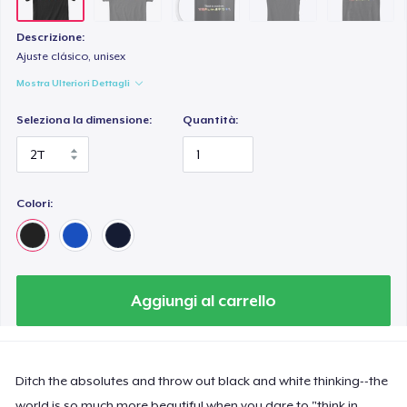
Essential Tee
26,99 USD
Descrizione:
Ajuste clásico, unisex
Mostra Ulteriori Dettagli
Seleziona la dimensione:
Quantità:
Colori:
Aggiungi al carrello
Ditch the absolutes and throw out black and white thinking--the
world is so much more beautiful when you dare to "think in