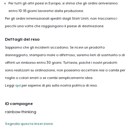
Per tutti gli altri paesi in Europa, si stima che gli ordini arriveranno
entro 10-16 giorni lavorativi dalla produzione.
Per gli ordini internazionali spediti dagli Stati Uniti, non tracciamo i
pacchi una volta che raggiungono il paese di destinazione.
Dettagli del reso
Sappiamo che gli incidenti accadono. Se ricevi un prodotto
danneggiato, stampato male o difettoso, saremo lieti di sostituirlo o di
offrirti un rimborso entro 30 giorni. Tuttavia, poiché i nostri prodotti
sono realizzati su ordinazione, non possiamo accettare resi o cambi per
taglie o colori errati o se cambi semplicemente idea.
Leggi
qui
per saperne di più sulla nostra politica di reso.
ID campagne
rainbow-thinking
Segnala questa inserzione