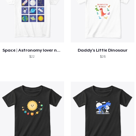
Space | Astronomy lover nice summer tee
Daddy's Little Dinosaur
$22
$28