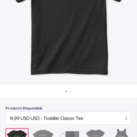
Come funziona
14,99 USD
Vendi ovunque
Women's Comfort Tee
Vendi qualsiasi cosa
22,99 USD
Classic Tank Top
21,99 USD
Kids Premium Tee
18,99 USD
Premium Tank Top
22,99 USD
Prodotti Disponibili
Baby Premium Onesie
18,99 USD