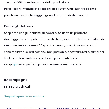
entro 10-16 giorni lavorativi dalla produzione.
Per gli ordini internazionali spediti dagli Stati Uniti, non tracciamo i
pacchi una volta che raggiungono il paese di destinazione.
Dettagli del reso
Sappiamo che gli incidenti accadono. Se ricevi un prodotto
danneggiato, stampato male o difettoso, saremo lieti di sostituirlo o di
offrirti un rimborso entro 30 giorni. Tuttavia, poiché i nostri prodotti
sono realizzati su ordinazione, non possiamo accettare resi o cambi per
taglie o colori errati o se cambi semplicemente idea.
Leggi
qui
per saperne di più sulla nostra politica di reso.
ID campagne
retired-crash-out
Segnala questa inserzione