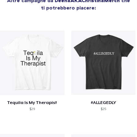
Altre campagne da
DeenaAKAChristinaMerch
che
ti potrebbero piacere:
Tequila Is My Therapist
#ALLEGEDLY
$29
$25