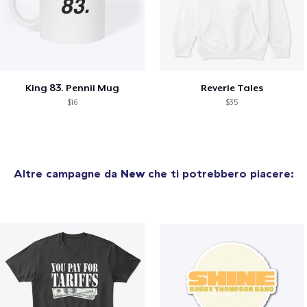
King 83. Pennii Mug
Reverie Tales
$16
$35
Altre campagne da
New
che ti potrebbero piacere: