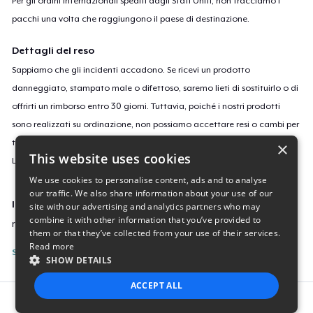
Per gli ordini internazionali spediti dagli Stati Uniti, non tracciamo i
pacchi una volta che raggiungono il paese di destinazione.
Dettagli del reso
Sappiamo che gli incidenti accadono. Se ricevi un prodotto
danneggiato, stampato male o difettoso, saremo lieti di sostituirlo o di
offrirti un rimborso entro 30 giorni. Tuttavia, poiché i nostri prodotti
sono realizzati su ordinazione, non possiamo accettare resi o cambi per
taglie o colori errati o se cambi semplicemente idea.
×
This website uses cookies
Leggi
qui
per saperne di più sulla nostra politica di reso.
We use cookies to personalise content, ads and to analyse
our traffic. We also share information about your use of our
ID campagne
site with our advertising and analytics partners who may
combine it with other information that you’ve provided to
retro-na-miata-2
them or that they’ve collected from your use of their services.
Read more
Segnala questa inserzione
SHOW DETAILS
ACCEPT ALL
Report this product