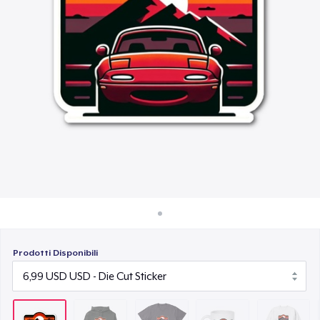
Come funziona
23,99 USD
Vendi ovunque
Mug
Vendi qualsiasi cosa
15,99 USD
Unisex Classic Crewneck Sweatshirt
32,99 USD
Comfort Colors 1717 | Classic Heavyweight T-Shirt
24,99 USD
Prodotti Disponibili