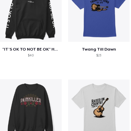
"IT'S OK TO NOT BE OK" Hoodie (BP LOGO)
Twang Till Dawn
$40
$23