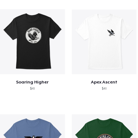
Soaring Higher
Apex Ascent
$41
$41