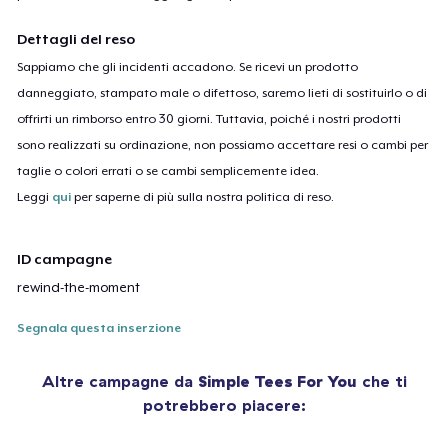
Dettagli del reso
Sappiamo che gli incidenti accadono. Se ricevi un prodotto
danneggiato, stampato male o difettoso, saremo lieti di sostituirlo o di
offrirti un rimborso entro 30 giorni. Tuttavia, poiché i nostri prodotti
sono realizzati su ordinazione, non possiamo accettare resi o cambi per
taglie o colori errati o se cambi semplicemente idea.
Leggi
qui
per saperne di più sulla nostra politica di reso.
ID campagne
rewind-the-moment
Segnala questa inserzione
Altre campagne da
Simple Tees For You
che ti
potrebbero piacere: