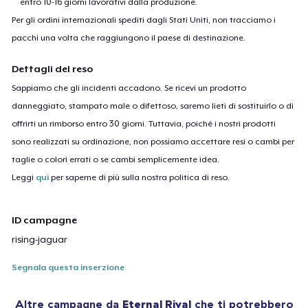
entro 10-16 giorni lavorativi dalla produzione.
Per gli ordini internazionali spediti dagli Stati Uniti, non tracciamo i
pacchi una volta che raggiungono il paese di destinazione.
Dettagli del reso
Sappiamo che gli incidenti accadono. Se ricevi un prodotto
danneggiato, stampato male o difettoso, saremo lieti di sostituirlo o di
offrirti un rimborso entro 30 giorni. Tuttavia, poiché i nostri prodotti
sono realizzati su ordinazione, non possiamo accettare resi o cambi per
taglie o colori errati o se cambi semplicemente idea.
Leggi
qui
per saperne di più sulla nostra politica di reso.
ID campagne
rising-jaguar
Segnala questa inserzione
Altre campagne da
Eternal Rival
che ti potrebbero