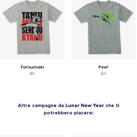
Tatsumaki
Pew!
$18
$26
Altre campagne da
Lunar New Year
che ti
potrebbero piacere: