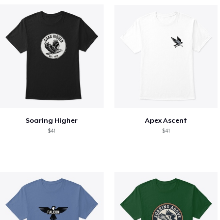
Soaring Higher
Apex Ascent
$41
$41