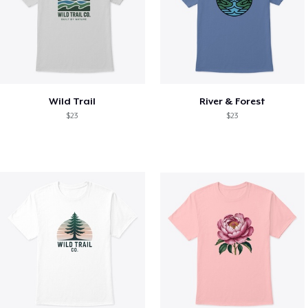
Wild Trail
River & Forest
$23
$23