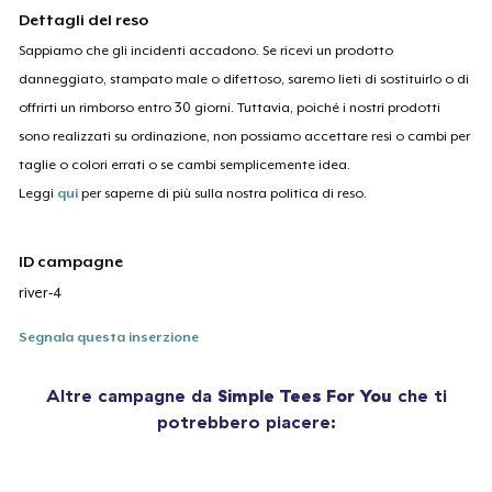
Dettagli del reso
Sappiamo che gli incidenti accadono. Se ricevi un prodotto
danneggiato, stampato male o difettoso, saremo lieti di sostituirlo o di
offrirti un rimborso entro 30 giorni. Tuttavia, poiché i nostri prodotti
sono realizzati su ordinazione, non possiamo accettare resi o cambi per
taglie o colori errati o se cambi semplicemente idea.
Leggi
qui
per saperne di più sulla nostra politica di reso.
ID campagne
river-4
Segnala questa inserzione
Altre campagne da
Simple Tees For You
che ti
potrebbero piacere: