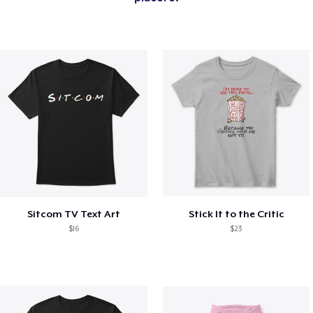
Sitcom TV Text Art
Stick It to the Critic
$16
$23