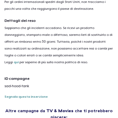
Per gli ordini internazionali spediti dagli Stati Uniti, non tracciamo i
pacchi una volta che raggiungono il paese di destinazione.
Dettagli del reso
Sappiamo che gli incidenti accadono. Se ricevi un prodotto
danneggiato, stampato male o difettoso, saremo lieti di sostituirlo o di
offrirti un rimborso entro 30 giorni. Tuttavia, poiché i nostri prodotti
sono realizzati su ordinazione, non possiamo accettare resi o cambi per
taglie o colori errati o se cambi semplicemente idea.
Leggi
qui
per saperne di più sulla nostra politica di reso.
ID campagne
sad-hood-tank
Segnala questa inserzione
Altre campagne da
TV & Movies
che ti potrebbero
piacere: