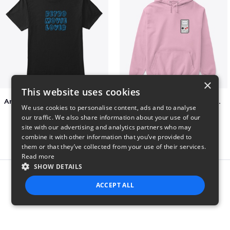
×
This website uses cookies
Amazing Retro Classic T-Shirt
Persian Cat watching Cats TV
We use cookies to personalise content, ads and to analyse
$25
$7
our traffic. We also share information about your use of our
site with our advertising and analytics partners who may
combine it with other information that you’ve provided to
them or that they’ve collected from your use of their services.
Read more
SHOW DETAILS
Report this product
ACCEPT ALL
STRICTLY NECESSARY
PERFORMANCE