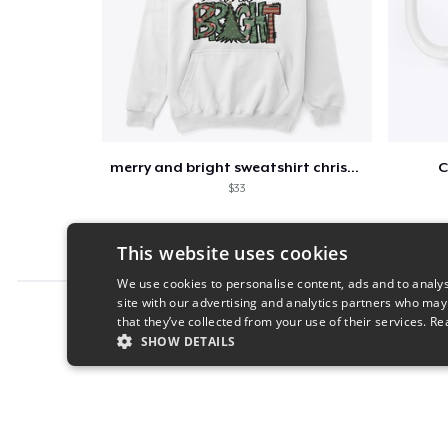
merry and bright sweatshirt christmas
C
$33
This website uses cookies
We use cookies to personalise content, ads and to analys
site with our advertising and analytics partners who may
Report this product
that they’ve collected from your use of their services.
Re
SHOW DETAILS
STRICTLY NECESSARY
PERFORMANC