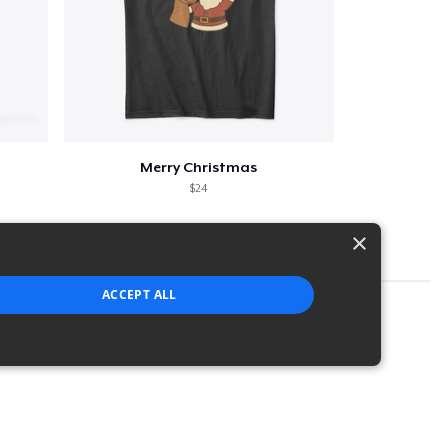
Merry Christmas
$24
×
ACCEPT ALL