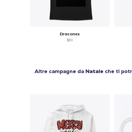
Dracones
$30
Altre campagne da
Natale
che ti pot