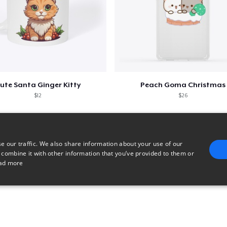
ute Santa Ginger Kitty
Peach Goma Christmas
$12
$26
e our traffic. We also share information about your use of our
 combine it with other information that you’ve provided to them or
ad more
E
TARGETING
FUNCTIONALITY
UNCLASSIFIED