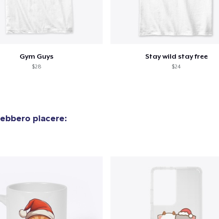
Gym Guys
Stay wild stay free
$28
$24
rebbero piacere: