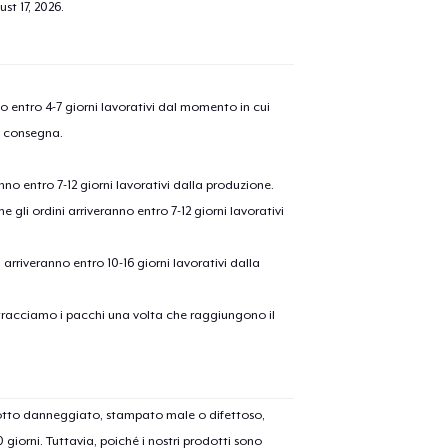
st 17, 2026
.
nno entro 4-7 giorni lavorativi dal momento in cui
a consegna.
anno entro 7-12 giorni lavorativi dalla produzione.
e gli ordini arriveranno entro 7-12 giorni lavorativi
ni arriveranno entro 10-16 giorni lavorativi dalla
on tracciamo i pacchi una volta che raggiungono il
dotto danneggiato, stampato male o difettoso,
30 giorni. Tuttavia, poiché i nostri prodotti sono