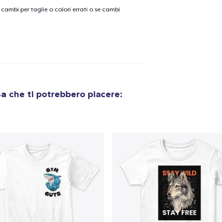
cambi per taglie o colori errati o se cambi
olo aggiunto al
carrello
Vai al
Procedi alla Pagina di
4a
che ti potrebbero piacere:
Continua a C
Pagamento