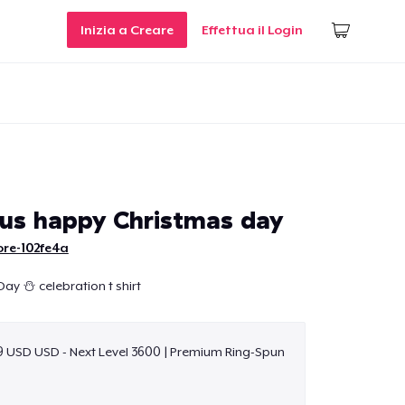
Inizia a Creare
Effettua il Login
aus happy Christmas day
ore-102fe4a
ay ⛄ celebration t shirt
9 USD USD - Next Level 3600 | Premium Ring-Spun