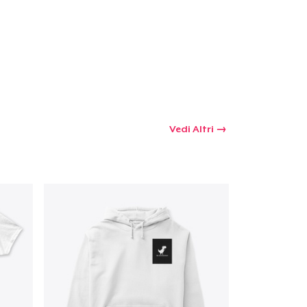
 tuo carrello
Qtà
Vedi Altri
omprare