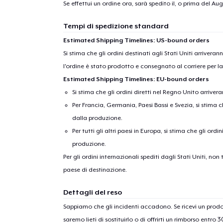
Se effettui un ordine ora, sarà spedito il, o prima del
Augu
Tempi di spedizione standard
Estimated Shipping Timelines: US-bound orders
Si stima che gli ordini destinati agli Stati Uniti arrivera
l'ordine è stato prodotto e consegnato al corriere per l
Estimated Shipping Timelines: EU-bound orders
Si stima che gli ordini diretti nel Regno Unito arriver
Per Francia, Germania, Paesi Bassi e Svezia, si stima ch
dalla produzione.
Per tutti gli altri paesi in Europa, si stima che gli ordi
produzione.
Per gli ordini internazionali spediti dagli Stati Uniti, n
paese di destinazione.
Dettagli del reso
Sappiamo che gli incidenti accadono. Se ricevi un pro
saremo lieti di sostituirlo o di offrirti un rimborso entro 