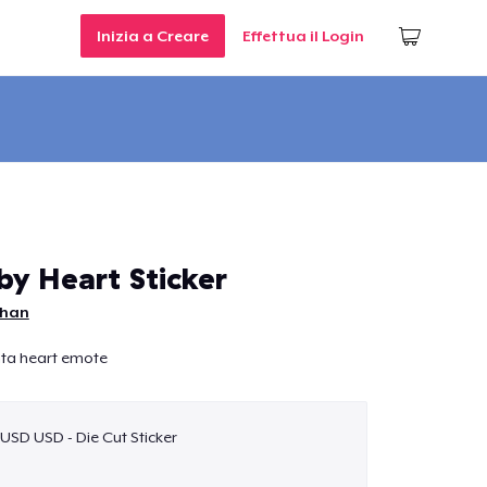
Inizia a Creare
Effettua il Login
by Heart Sticker
han
nta heart emote
 USD USD - Die Cut Sticker