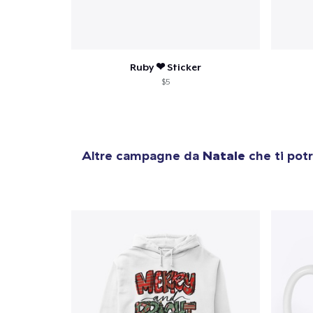
Ruby ❤︎ Sticker
$5
Altre campagne da
Natale
che ti pot