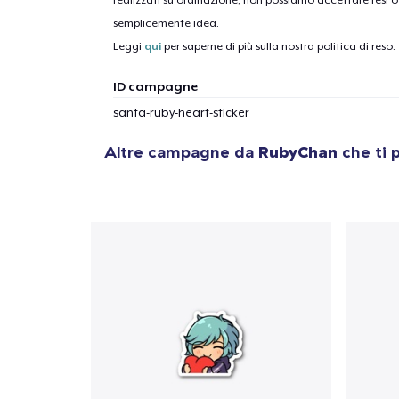
realizzati su ordinazione, non possiamo accettare resi o 
semplicemente idea.
1
artic
Leggi
qui
per saperne di più sulla nostra politica di reso.
ID campagne
santa-ruby-heart-sticker
Altre campagne da
RubyChan
che ti 