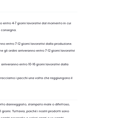
nno entro 4-7 giorni lavorativi dal momento in cui
a consegna.
anno entro 7-12 giorni lavorativi dalla produzione.
e gli ordini arriveranno entro 7-12 giorni lavorativi
ni arriveranno entro 10-16 giorni lavorativi dalla
on tracciamo i pacchi una volta che raggiungono il
dotto danneggiato, stampato male o difettoso,
30 giorni. Tuttavia, poiché i nostri prodotti sono