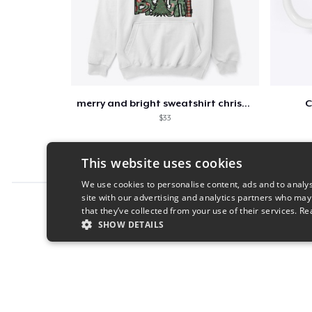
merry and bright sweatshirt christmas
C
$33
This website uses cookies
We use cookies to personalise content, ads and to analys
site with our advertising and analytics partners who may
Report this product
that they’ve collected from your use of their services.
Re
SHOW DETAILS
STRICTLY NECESSARY
PERFORMANC
S