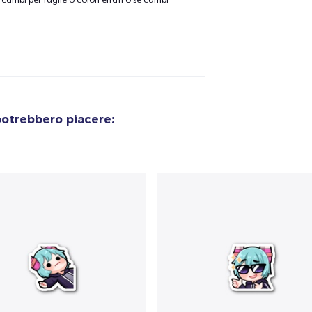
cambi per taglie o colori errati o se cambi
olo aggiunto al
carrello
Vai al
potrebbero piacere:
Procedi alla Pagina di
Continua a C
Pagamento