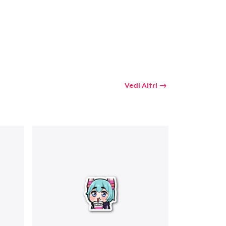
 tuo carrello
Qtà
Vedi Altri
omprare