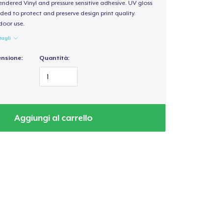
endered Vinyl and pressure sensitive adhesive. UV gloss
ded to protect and preserve design print quality.
door use.
tagli
ensione:
Quantità:
Aggiungi al carrello