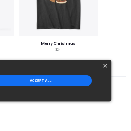
Merry Christmas
$24
×
ACCEPT ALL