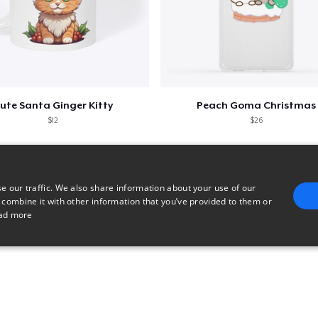
ute Santa Ginger Kitty
Peach Goma Christmas
$12
$26
e our traffic. We also share information about your use of our
 combine it with other information that you’ve provided to them or
ad more
E
TARGETING
FUNCTIONALITY
UNCLASSIFIED
trictly necessary
Performance
Targeting
Functionality
Unclassified