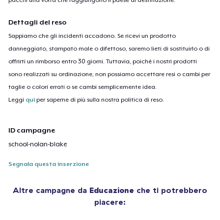
Dettagli del reso
Sappiamo che gli incidenti accadono. Se ricevi un prodotto
danneggiato, stampato male o difettoso, saremo lieti di sostituirlo o di
offrirti un rimborso entro 30 giorni. Tuttavia, poiché i nostri prodotti
sono realizzati su ordinazione, non possiamo accettare resi o cambi per
taglie o colori errati o se cambi semplicemente idea.
Leggi
qui
per saperne di più sulla nostra politica di reso.
ID campagne
school-nolan-blake
Segnala questa inserzione
Altre campagne da
Educazione
che ti potrebbero
piacere: