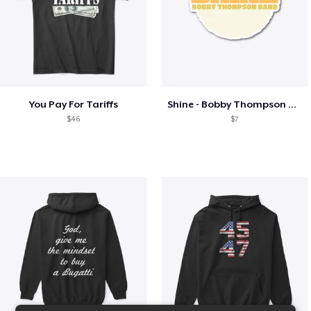
You Pay For Tariffs
Shine - Bobby Thompson Band Merch
$46
$7