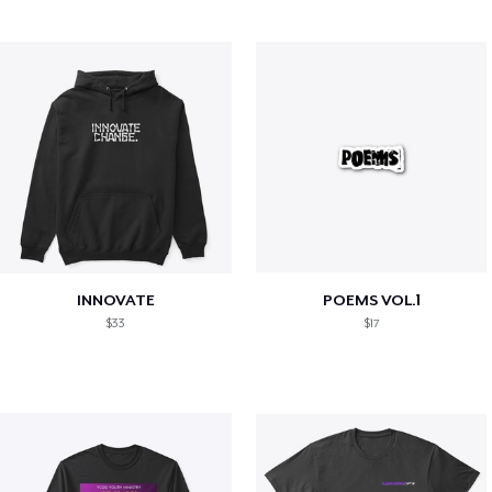
INNOVATE
POEMS VOL.1
$33
$17